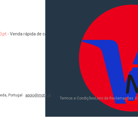
.pt
-
Venda rápida de carros, motas, comerciais, pesados, camiões, au
Informações
Como comprar e vender
Pacotes de anúncios
Verificar VIN e matrícula
Sitemap
Blog
eda, Portugal
·
apoio@moto.pt
D
Termos e Condições
Livro de Reclamações