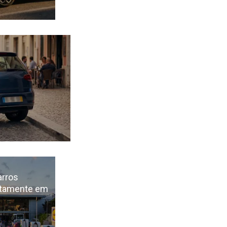
arros
uitamente em