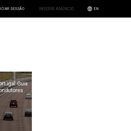
INSERIR ANÚNCIO
NICIAR SESSÃO
EN
rtugal: Guia
condutores