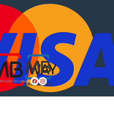
tocaravanas
.
EN
?
Sobre Nós
efinições de cookies