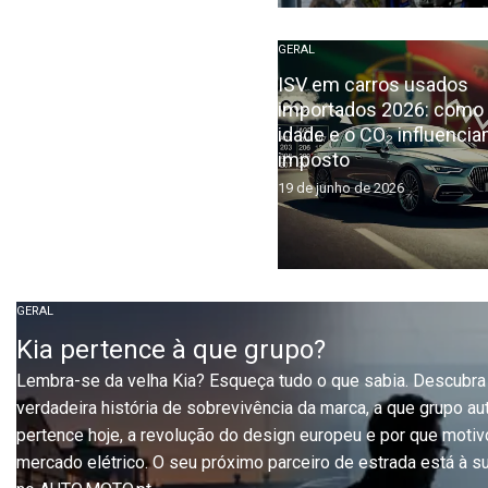
GERAL
ISV em carros usados
importados 2026: como
idade e o CO₂ influencia
imposto
19 de junho de 2026
GERAL
Kia pertence à que grupo?
Lembra-se da velha Kia? Esqueça tudo o que sabia. Descubra
verdadeira história de sobrevivência da marca, a que grupo a
pertence hoje, a revolução do design europeu e por que moti
mercado elétrico. O seu próximo parceiro de estrada está à s