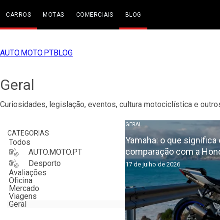
CARROS
MOTAS
COMERCIAIS
BLOG
AUTO.MOTO.PT
BLOG
Geral
Curiosidades, legislação, eventos, cultura motociclística e out
GERAL
CATEGORIAS
Yamaha: o que significa o
Todos
comparação com a Hond
AUTO.MOTO.PT
Desporto
17 de julho de 2026
Avaliações
Oficina
Mercado
Viagens
Geral