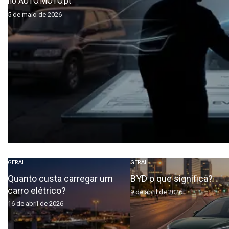
no AUTO.MOTO.pt
5 de maio de 2026
GERAL
GERAL
Quanto custa carregar um
BYD o que significa?
carro elétrico?
9 de abril de 2026
16 de abril de 2026