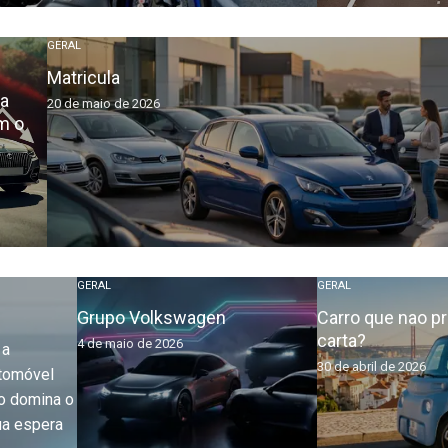
GERAL
Matricula
 a
20 de maio de 2026
m o
GERAL
GERAL
Grupo Volkswagen
Carro que nao p
carta?
4 de maio de 2026
 a
30 de abril de 2026
utomóvel
vo domina o
ua espera