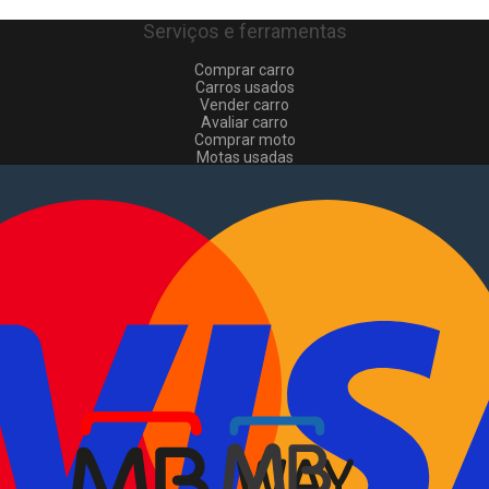
Serviços e ferramentas
Comprar carro
Carros usados
Vender carro
Avaliar carro
Comprar moto
Motas usadas
Vender mota
Comprar comerciais
Comerciais usados
Vender comerciais
Informações
Como comprar e vender
?
Pacotes de anúncios
Verificar VIN e matrícula
Sitemap
Blog
Sobre Nós
EN