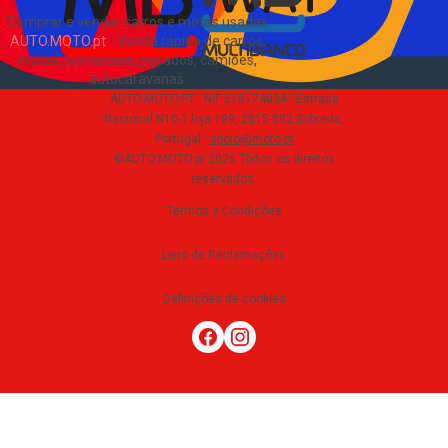
Comprar e vender carros e motas usadas
AUTO.MOTO.pt
-
Venda rápida de carros,
motas, comerciais, pesados, camiões,
autocaravanas
.
AUTO.MOTO.PT ·
NIF 518174034 ·
Estrada
Nacional N10-1 loja 189, 2815-892 Sobreda,
Portugal
·
apoio@moto.pt
©AUTO.MOTO.pt
2026
Todos os direitos
reservados
.
Termos e Condições
Livro de Reclamações
Definições de cookies