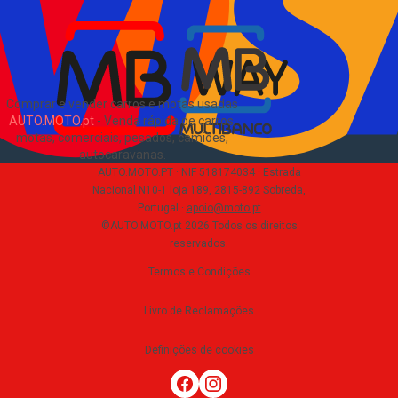
EN
Comprar e vender carros e motas usadas
AUTO.MOTO.pt
-
Venda rápida de carros,
motas, comerciais, pesados, camiões,
autocaravanas
.
AUTO.MOTO.PT ·
NIF 518174034 ·
Estrada
Nacional N10-1 loja 189, 2815-892 Sobreda,
Portugal
·
apoio@moto.pt
©AUTO.MOTO.pt
2026
Todos os direitos
reservados
.
Termos e Condições
Livro de Reclamações
Definições de cookies