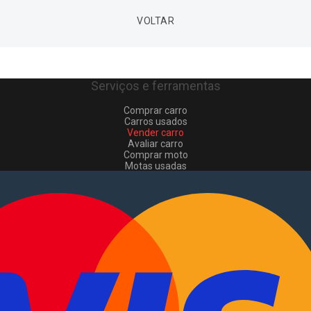
VOLTAR
Serviços e ferramentas
Comprar carro
Carros usados
Vender carro
Avaliar carro
Comprar moto
Motas usadas
Vender mota
Comprar comerciais
Comerciais usados
Vender comerciais
Informações
Como comprar e vender
?
Pacotes de anúncios
Verificar VIN e matrícula
Sitemap
Blog
Sobre Nós