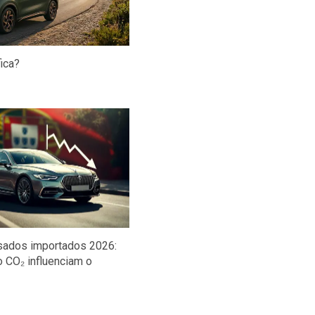
ica?
sados importados 2026:
o CO₂ influenciam o