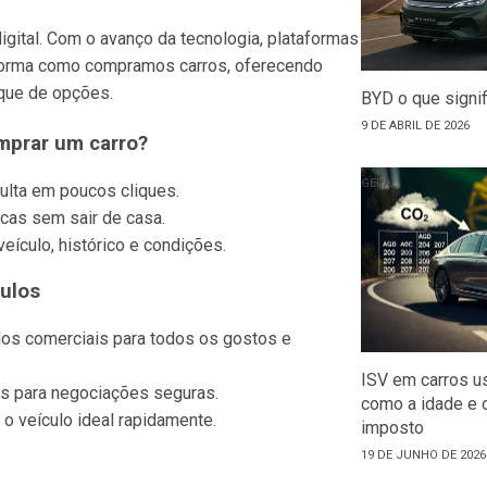
gital. Com o avanço da tecnologia, plataformas
forma como compramos carros, oferecendo
eque de opções.
BYD o que signif
9 DE ABRIL DE 2026
mprar um carro?
GERAL
ulta em poucos cliques.
cas sem sair de casa.
eículo, histórico e condições.
ulos
los comerciais para todos os gostos e
ISV em carros u
as para negociações seguras.
como a idade e 
 o veículo ideal rapidamente.
imposto
19 DE JUNHO DE 2026