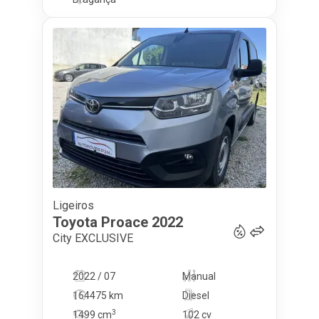
Ligeiros
13 750
€
Toyota
Proace
2022
City EXCLUSIVE
2022 / 07
Manual
164475 km
Diesel
3
1499
cm
102 cv