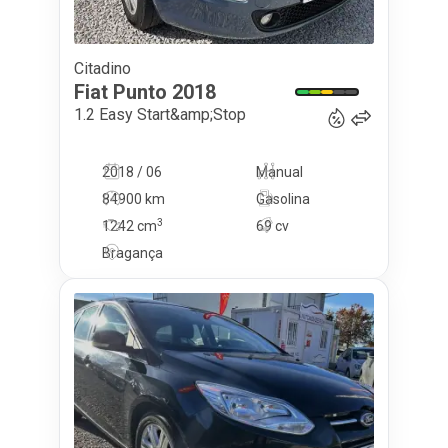
Citadino
8 750
€
Fiat
Punto
2018
1.2 Easy Start&amp;Stop
2018 / 06
Manual
84900 km
Gasolina
3
1242
cm
69 cv
Bragança