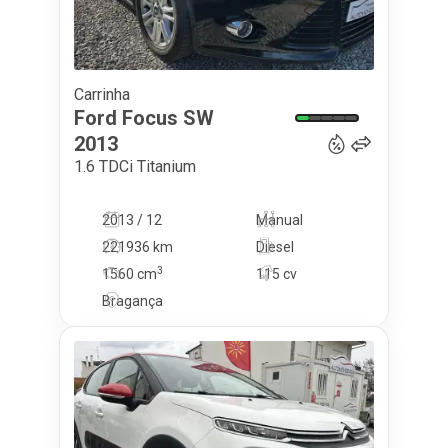
Carrinha
9 000
€
Ford
Focus SW
2013
1.6 TDCi Titanium
2013 / 12
Manual
221936 km
Diesel
3
1560
cm
115 cv
Bragança