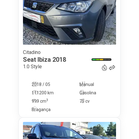
Citadino
11 900
€
Seat
Ibiza
2018
1.0 Style
2018 / 05
Manual
111200 km
Gasolina
3
999
cm
75 cv
Bragança