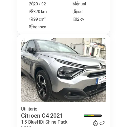
2020 / 02
Manual
73870 km
Diesel
3
1499
cm
102 cv
Bragança
Utilitario
15 750
€
Citroen
C4
2021
1.5 BlueHDi Shine Pack