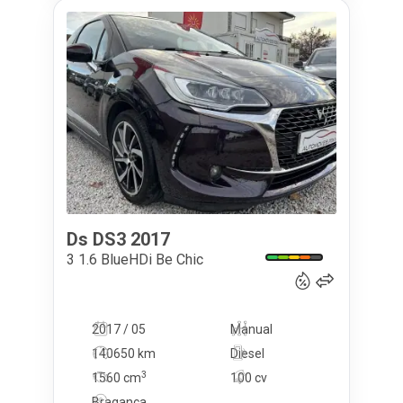
Ds
DS3
2017
13 500
€
3 1.6 BlueHDi Be Chic
2017 / 05
Manual
140650 km
Diesel
3
1560
cm
100 cv
Bragança