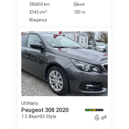
206850 km
Diesel
3
2143
cm
120 cv
Bragança
Utilitario
15 500
€
Peugeot
308
2020
1.5 BlueHDi Style