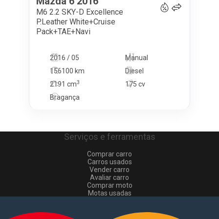
Mazda
6
2016
M6 2.2 SKY-D Excellence
P.Leather White+Cruise
Pack+TAE+Navi
2016 / 05
Manual
156100 km
Diesel
3
2191
cm
175 cv
Bragança
Serviços e ferramentas
Comprar carro
Carros usados
Vender carro
Avaliar carro
Comprar moto
Motas usadas
Vender mota
Comprar comerciais
Comerciais usados