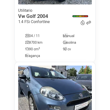
Utilitario
4 990
€
Vw
Golf
2004
1.4 FSi Confortline
2004 / 11
Manual
228700 km
Gasolina
3
1390
cm
90 cv
Bragança