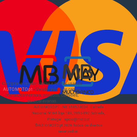
Vender comerciais
Informações
Como comprar e vender
?
Pacotes de anúncios
Verificar VIN e matrícula
Sitemap
Blog
Sobre Nós
EN
Comprar e vender carros e motas usadas
AUTO.MOTO.pt
-
Venda rápida de carros,
motas, comerciais, pesados, camiões,
autocaravanas
.
AUTO.MOTO.PT ·
NIF 518174034 ·
Estrada
Nacional N10-1 loja 189, 2815-892 Sobreda,
Portugal
·
apoio@moto.pt
©AUTO.MOTO.pt
2026
Todos os direitos
reservados
.