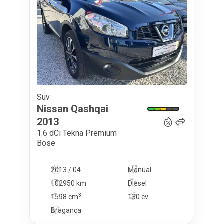
Suv
12 500
€
Nissan
Qashqai
2013
1.6 dCi Tekna Premium
Bose
2013 / 04
Manual
102950 km
Diesel
3
1598
cm
130 cv
Bragança