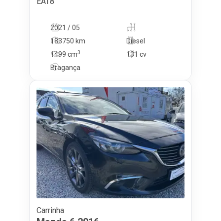
EAT8
2021 / 05
-
183750 km
Diesel
3
1499
cm
131 cv
Bragança
Carrinha
15 750
€