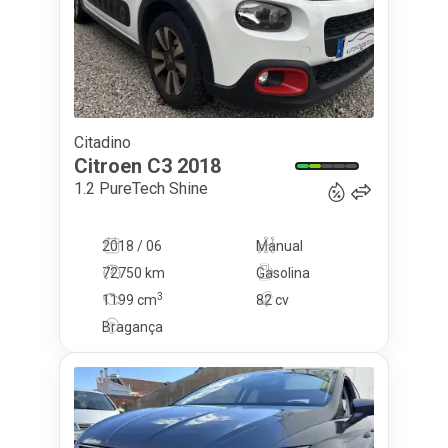
Citadino
11 750
€
Citroen
C3
2018
1.2 PureTech Shine
2018 / 06
Manual
72750 km
Gasolina
3
1199
cm
82 cv
Bragança