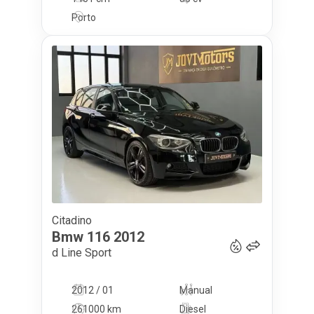
Porto
Citadino
11 500
€
Bmw
116
2012
d Line Sport
2012 / 01
Manual
261000 km
Diesel