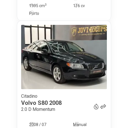
3
1995
cm
116 cv
Porto
Citadino
11 900
€
Volvo
S80
2008
2.0 D Momentum
2008 / 07
Manual