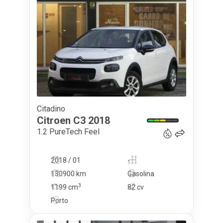
Citadino
9 500
€
Citroen
C3
2018
1.2 PureTech Feel
2018 / 01
-
130900 km
Gasolina
3
1199
cm
82 cv
Porto