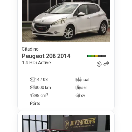
Citadino
7 900
€
Peugeot
208
2014
1.4 HDi Active
2014 / 08
Manual
203000 km
Diesel
3
1398
cm
68 cv
Porto