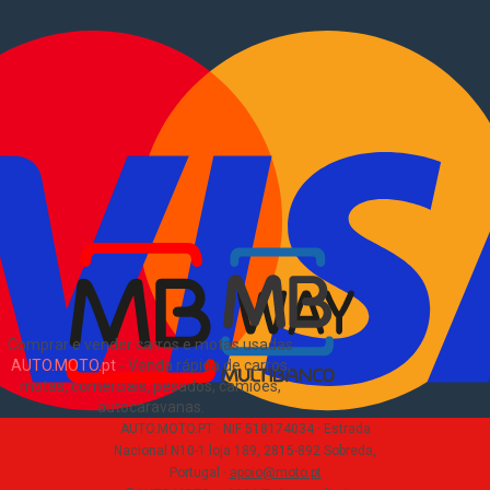
Vender mota
Comprar comerciais
Comerciais usados
Vender comerciais
Informações
Como comprar e vender
?
Pacotes de anúncios
Verificar VIN e matrícula
Sitemap
Blog
Sobre Nós
EN
Comprar e vender carros e motas usadas
AUTO.MOTO.pt
-
Venda rápida de carros,
motas, comerciais, pesados, camiões,
autocaravanas
.
AUTO.MOTO.PT ·
NIF 518174034 ·
Estrada
Nacional N10-1 loja 189, 2815-892 Sobreda,
Portugal
·
apoio@moto.pt