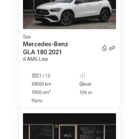
Suv
41 900
€
Mercedes-Benz
GLA 180
2021
d AMG Line
2021 / 12
-
54000 km
Diesel
3
1950
cm
116 cv
Porto