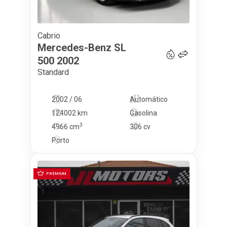
Cabrio
30 950
€
Mercedes-Benz
SL
500
2002
Standard
2002 / 06
Automático
124002 km
Gasolina
3
4966
cm
306 cv
Porto
PRÉMIUM