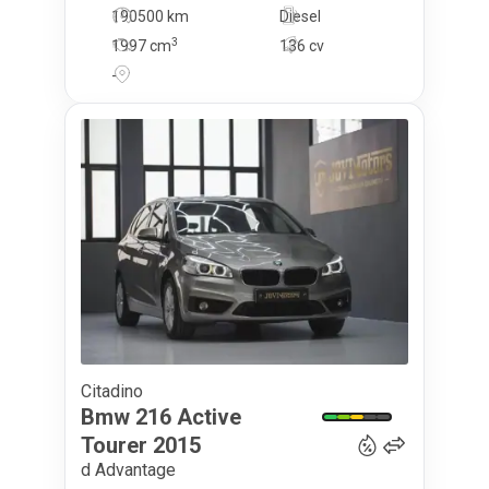
190500 km
Diesel
3
1997
cm
136 cv
-
Citadino
12 750
€
Bmw
216 Active
Tourer
2015
d Advantage