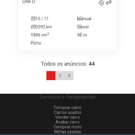
One D
2015 / 11
Manual
200392 km
Diesel
3
1496
cm
95 cv
Porto
Todos os anúncios
:
44
1
2
3
Serviços e ferramentas
Comprar carro
Carros usados
Vender carro
Avaliar carro
Comprar moto
Motas usadas