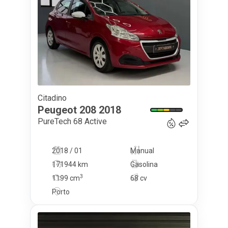
Citadino
7 999
€
Peugeot
208
2018
PureTech 68 Active
2018 / 01
Manual
171944 km
Gasolina
3
1199
cm
68 cv
Porto