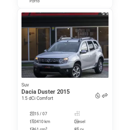
Porto
Suv
10 900
€
Dacia
Duster
2015
1.5 dCi Comfort
2015 / 07
-
150410 km
Diesel
3
1461
cm
85 cv