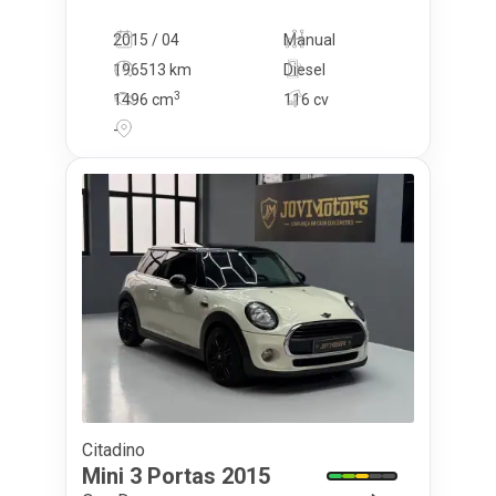
2015 / 04
Manual
196513 km
Diesel
3
1496
cm
116 cv
-
Citadino
12 950
€
Mini
3 Portas
2015