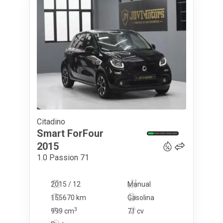
Citadino
9 500
€
Smart
ForFour
2015
1.0 Passion 71
2015 / 12
Manual
155670 km
Gasolina
3
999
cm
71 cv