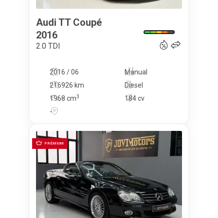
Audi
TT Coupé
22 950
€
2016
2.0 TDI
2016 / 06
Manual
216926 km
Diesel
3
1968
cm
184 cv
-
PRÉMIUM