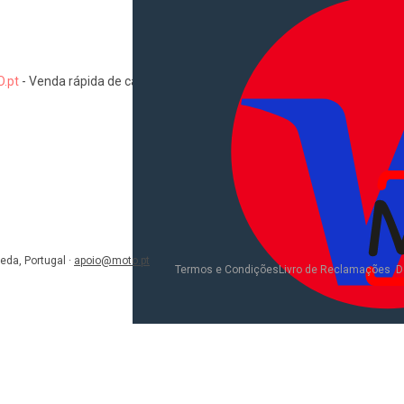
.pt
-
Venda rápida de carros, motas, comerciais, pesados, camiões, au
Informações
Como comprar e vender
Pacotes de anúncios
Verificar VIN e matrícula
Sitemap
Blog
eda, Portugal
·
apoio@moto.pt
D
Termos e Condições
Livro de Reclamações