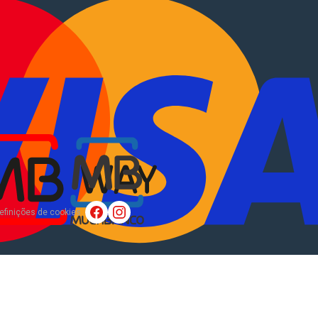
tocaravanas
.
EN
?
Sobre Nós
efinições de cookies