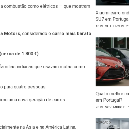
 a combustão como elétricos — que mostram
Xiaomi carro ond
SU7 em Portuga
10 DE OUTUBRO DE 2
ta Motors
, considerado o
carro mais barato
GERAL
(cerca de 1.800 €)
.
s famílias indianas que usavam motas como
o para quatro pessoas.
Qual o melhor c
irou uma nova geração de carros
em Portugal?
20 DE NOVEMBRO DE 
MERCADO
ialmente na Ásia e na América Latina.