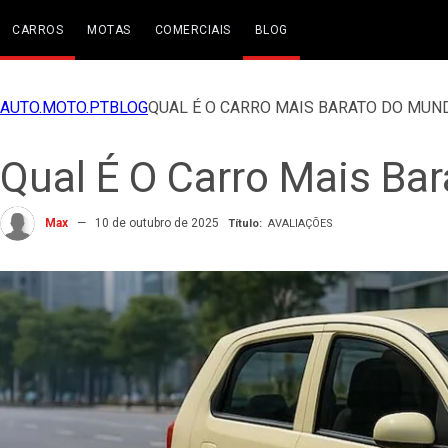
CARROS
MOTAS
COMERCIAIS
BLOG
AUTO.MOTO.PT
BLOG
QUAL É O CARRO MAIS BARATO DO MUN
Qual É O Carro Mais B
Max
—
10 de outubro de 2025
Título
:
AVALIAÇÕES