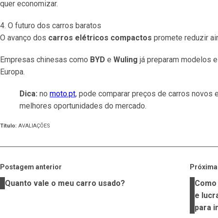
quer economizar.
4. O futuro dos carros baratos
O avanço dos
carros elétricos compactos
promete reduzir ai
Empresas chinesas como
BYD
e
Wuling
já preparam modelos e
Europa.
Dica:
no
moto.pt
, pode comparar preços de carros novos 
melhores oportunidades do mercado.
Título
:
AVALIAÇÕES
Postagem anterior
Próxim
Quanto vale o meu carro usado?
Como 
e lucr
para i