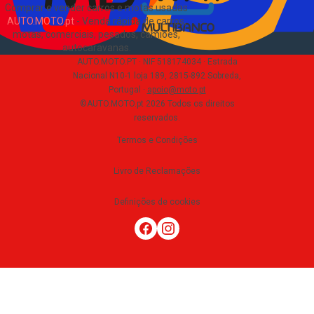
Comprar e vender carros e motas usadas
AUTO.MOTO.pt
-
Venda rápida de carros,
motas, comerciais, pesados, camiões,
autocaravanas
.
AUTO.MOTO.PT ·
NIF 518174034 ·
Estrada
Nacional N10-1 loja 189, 2815-892 Sobreda,
Portugal
·
apoio@moto.pt
©AUTO.MOTO.pt
2026
Todos os direitos
reservados
.
Termos e Condições
Livro de Reclamações
Definições de cookies