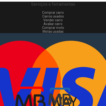
Serviços e ferramentas
Comprar carro
Carros usados
Vender carro
Avaliar carro
Comprar moto
Motas usadas
Vender mota
Comprar comerciais
Comerciais usados
Vender comerciais
Informações
Como comprar e vender
?
Pacotes de anúncios
Verificar VIN e matrícula
Sitemap
Blog
Sobre Nós
EN