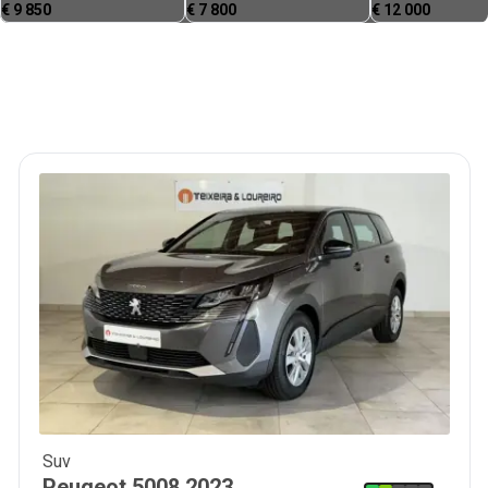
€
9 850
€
7 800
€
12 000
Suv
29 500
€
Peugeot
5008
2023