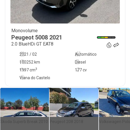
Monovolume
29 950
€
Peugeot
5008
2021
2.0 BlueHDi GT EAT8
2021 / 02
Automático
100252 km
Diesel
3
1997
cm
177 cv
Viana do Castelo
Skoda Superb Break 2010
Peugeot 208 2018
Volkswagen Pol