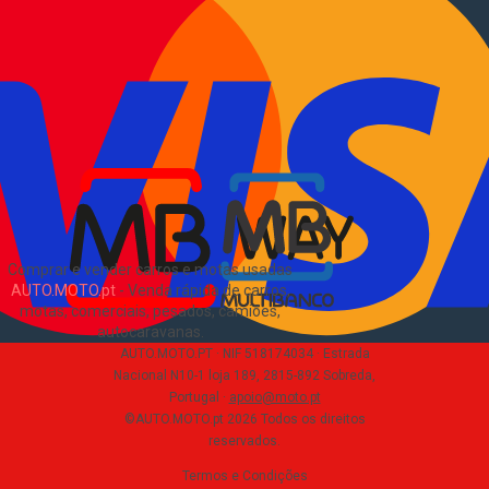
Informações
Como comprar e vender
?
Pacotes de anúncios
Verificar VIN e matrícula
Sitemap
Blog
Sobre Nós
EN
Comprar e vender carros e motas usadas
AUTO.MOTO.pt
-
Venda rápida de carros,
motas, comerciais, pesados, camiões,
autocaravanas
.
AUTO.MOTO.PT ·
NIF 518174034 ·
Estrada
Nacional N10-1 loja 189, 2815-892 Sobreda,
Portugal
·
apoio@moto.pt
©AUTO.MOTO.pt
2026
Todos os direitos
reservados
.
Termos e Condições