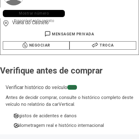
+351 962 ••• •31
Mostrar número
Disponível após registo
Viana do Castelo
MENSAGEM PRIVADA
NEGOCIAR
TROCA
Verifique antes de comprar
Verificar histórico do veículo
−20%
Antes de decidir comprar, consulte o histórico completo deste
veículo no relatório da carVertical.
Registos de acidentes e danos
Quilometragem real e histórico internacional