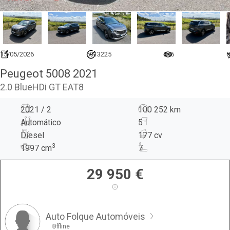
15/05/2026
6913225
846
0
Peugeot 5008 2021
2.0 BlueHDi GT EAT8
2021 / 2
100 252 km
Automático
5
Diesel
177 cv
3
1997
cm
7
29 950
€
Auto Folque Automóveis
Offline