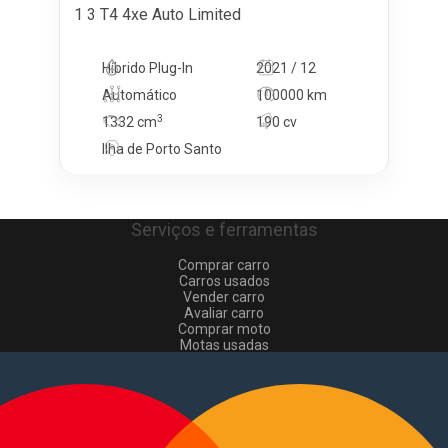
1 3 T4 4xe Auto Limited
Híbrido Plug-In
2021 / 12
Automático
100000 km
3
1332
cm
190 cv
Ilha de Porto Santo
Serviços e ferramentas
Comprar carro
Carros usados
Vender carro
Avaliar carro
Comprar moto
Motas usadas
Vender mota
Comprar comerciais
Comerciais usados
Vender comerciais
Informações