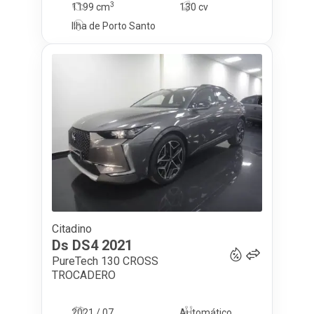
3
1199
cm
130 cv
Ilha de Porto Santo
Citadino
19 500
€
Ds
DS4
2021
PureTech 130 CROSS
TROCADERO
2021 / 07
Automático