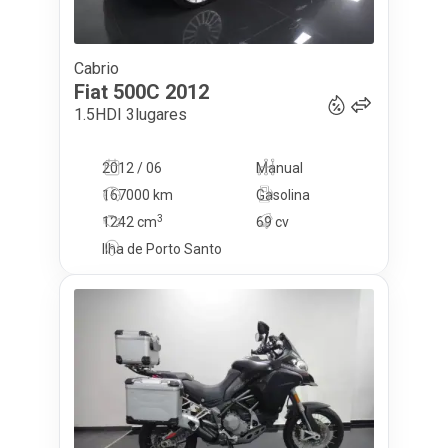
Cabrio
6 990
€
Fiat
500C
2012
1.5HDI 3lugares
2012 / 06
Manual
167000 km
Gasolina
3
1242
cm
69 cv
Ilha de Porto Santo