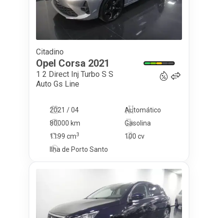
Citadino
13 900
€
Opel
Corsa
2021
1 2 Direct Inj Turbo S S
Auto Gs Line
2021 / 04
Automático
80000 km
Gasolina
3
1199
cm
100 cv
Ilha de Porto Santo