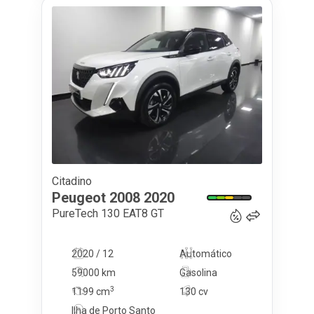
Citadino
16 990
€
Peugeot
2008
2020
PureTech 130 EAT8 GT
2020 / 12
Automático
59000 km
Gasolina
3
1199
cm
130 cv
Ilha de Porto Santo