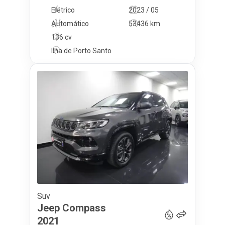
Elétrico
2023 / 05
Automático
53436 km
136 cv
Ilha de Porto Santo
Suv
20 900
€
Jeep
Compass
2021