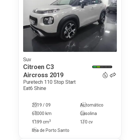
Suv
14 500
€
Citroen
C3
Aircross
2019
Puretech 110 Stop Start
Eat6 Shine
2019 / 09
Automático
63000 km
Gasolina
3
1199
cm
110 cv
Ilha de Porto Santo