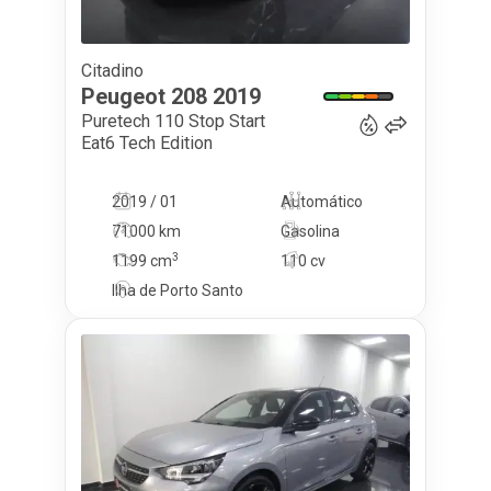
Citadino
11 490
€
Peugeot
208
2019
Puretech 110 Stop Start
Eat6 Tech Edition
2019 / 01
Automático
71000 km
Gasolina
3
1199
cm
110 cv
Ilha de Porto Santo