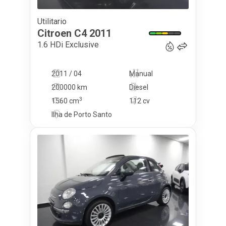
Utilitario
6 750
€
Citroen
C4
2011
1.6 HDi Exclusive
2011 / 04
Manual
200000 km
Diesel
3
1560
cm
112 cv
Ilha de Porto Santo