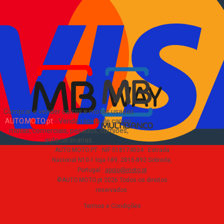
Como comprar e vender
?
Pacotes de anúncios
Verificar VIN e matrícula
Sitemap
Blog
Sobre Nós
EN
Comprar e vender carros e motas usadas
AUTO.MOTO.pt
-
Venda rápida de carros,
motas, comerciais, pesados, camiões,
autocaravanas
.
AUTO.MOTO.PT ·
NIF 518174034 ·
Estrada
Nacional N10-1 loja 189, 2815-892 Sobreda,
Portugal
·
apoio@moto.pt
©AUTO.MOTO.pt
2026
Todos os direitos
reservados
.
Termos e Condições