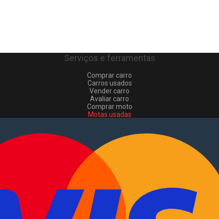
Serviços e ferramentas
Comprar carro
Carros usados
Vender carro
Avaliar carro
Comprar moto
Motas usadas
Vender mota
Comprar comerciais
Comerciais usados
Vender comerciais
Informações
Como comprar e vender
?
Pacotes de anúncios
Verificar VIN e matrícula
Sitemap
Blog
Sobre Nós