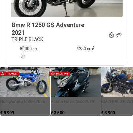
Bmw
R 1250 GS Adventure
17 990
€
2021
TRIPLE BLACK
3
80000 km
1250
cm
-
PRÉMIUM
PRÉMIUM
Husqvarna TC 300 2025
Honda Forza ABS 2019
BMW F 900 R 20
€
8 999
€
3 500
€
5 900