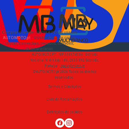
EN
Comprar e vender carros e motas usadas
AUTO.MOTO.pt
-
Venda rápida de carros,
motas, comerciais, pesados, camiões,
autocaravanas
.
AUTO.MOTO.PT ·
NIF 518174034 ·
Estrada
Nacional N10-1 loja 189, 2815-892 Sobreda,
Portugal
·
apoio@moto.pt
©AUTO.MOTO.pt
2026
Todos os direitos
reservados
.
Termos e Condições
Livro de Reclamações
Definições de cookies