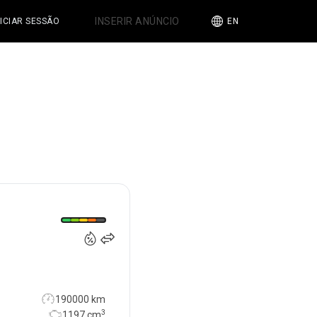
INSERIR ANÚNCIO
NICIAR SESSÃO
EN
8 700
€
190000 km
3
1197
cm