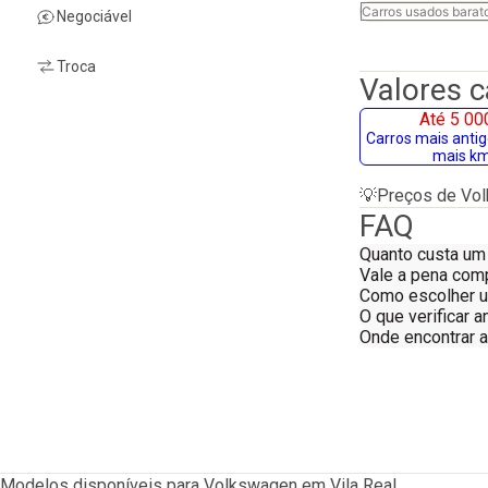
Carros usados barat
Negociável
Troca
Valores 
Até 5 00
Carros mais anti
mais k
💡
Preços de Vo
FAQ
Quanto custa u
Vale a pena com
Como escolher 
O que verificar
Onde encontrar 
Modelos disponíveis para Volkswagen em Vila Real