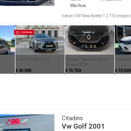
Vila Real
Vendo VW New Beetle 1.2 TSI (impecc
PRÉMIUM
Lexus RX 350 2019
Renault Talisman Sport
Renault 
Tourer 2018
€
46 000
€
15 750
€
10 500
Citadino
Vw
Golf
2001