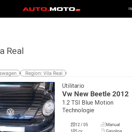
I
a Real
kswagen
Region
:
Vila Real
Utilitario
Vw
New Beetle
2012
1.2 TSI Blue Motion
Technologie
2012 / 05
Manual
105 cv
Gasolina