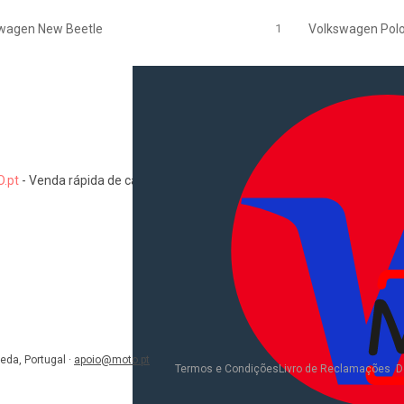
wagen New Beetle
1
Volkswagen Pol
.pt
-
Venda rápida de carros, motas, comerciais, pesados, camiões, au
Informações
Como comprar e vender
Pacotes de anúncios
Verificar VIN e matrícula
Sitemap
Blog
eda, Portugal
·
apoio@moto.pt
D
Termos e Condições
Livro de Reclamações