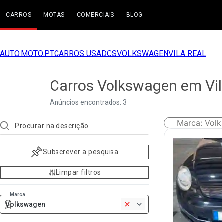
CARROS
MOTAS
COMERCIAIS
BLOG
AUTO.MOTO.PT
CARROS USADOS
VOLKSWAGEN
VILA REAL
Carros Volkswagen em Vil
Anúncios encontrados: 3
Marca
:
Vol
Subscrever a pesquisa
Limpar filtros
Marca
Volkswagen
1