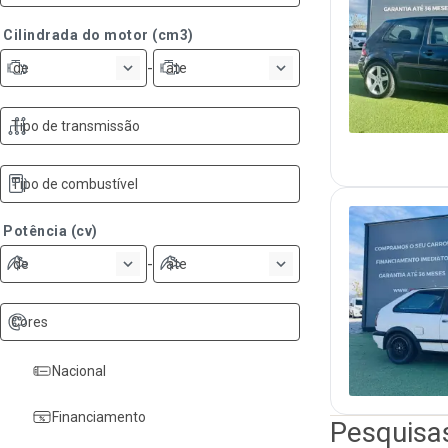
Cilindrada do motor (cm3)
-
de
ate
Tipo de transmissão
Tipo de combustível
Potência (cv)
-
de
ate
Cores
Nacional
Financiamento
Pesquisa