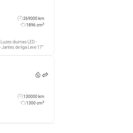
269000 km
3
1896
cm
 Luzes diurnas LED -
- Jantes de liga Leve 17"
7 999
€
130000 km
3
1300
cm