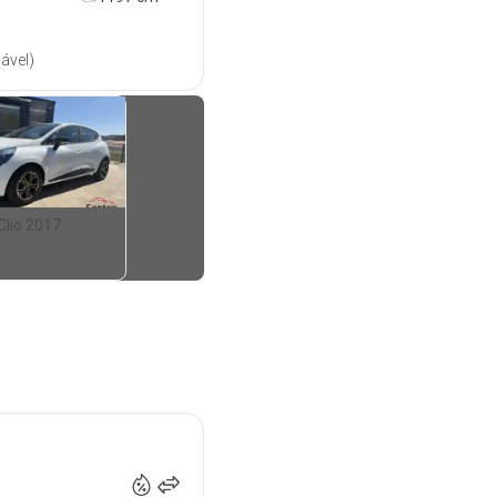
ável)
Clio 2017
7 999
€