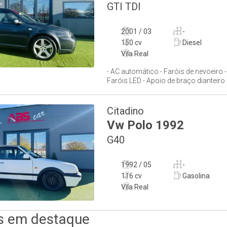
GTI TDI
2001 / 03
-
150 cv
Diesel
Vila Real
- AC automático - Faróis de nevoeiro -
Faróis LED - Apoio de braço dianteiro 
Citadino
Vw
Polo
1992
G40
1992 / 05
-
116 cv
Gasolina
Vila Real
s em destaque