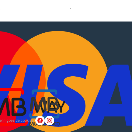
o
1
tocaravanas
.
EN
?
Sobre Nós
efinições de cookies