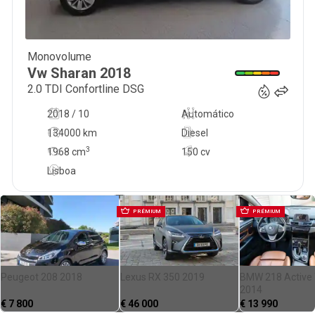
Monovolume
23 750
€
Vw
Sharan
2018
2.0 TDI Confortline DSG
2018 / 10
Automático
134000 km
Diesel
3
1968
cm
150 cv
Lisboa
PRÉMIUM
PRÉMIUM
Peugeot 208 2018
Lexus RX 350 2019
BMW 218 Active 
2014
€
7 800
€
46 000
€
13 990