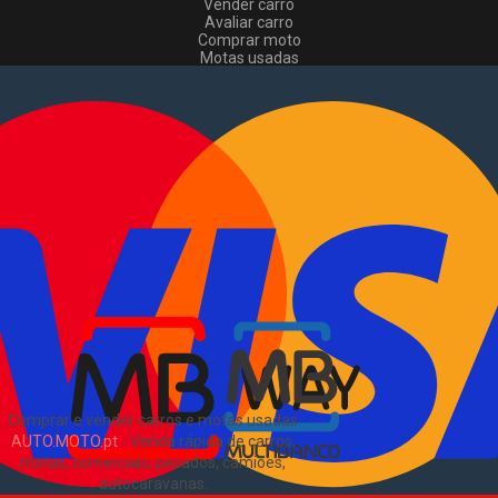
Vender carro
Avaliar carro
Comprar moto
Motas usadas
Vender mota
Comprar comerciais
Comerciais usados
Vender comerciais
Informações
Como comprar e vender
?
Pacotes de anúncios
Verificar VIN e matrícula
Sitemap
Blog
Sobre Nós
EN
Comprar e vender carros e motas usadas
AUTO.MOTO.pt
-
Venda rápida de carros,
motas, comerciais, pesados, camiões,
autocaravanas
.