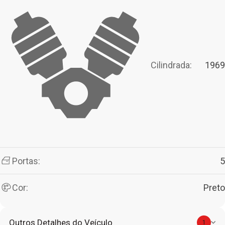
Cilindrada:
1969
Portas:
5
Cor:
Preto
Outros Detalhes do Veículo
1