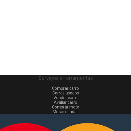
Serviços e ferramentas
Comprar carro
Carros usados
Vender carro
Avaliar carro
Comprar moto
Motas usadas
Vender mota
Comprar comerciais
Comerciais usados
Vender comerciais