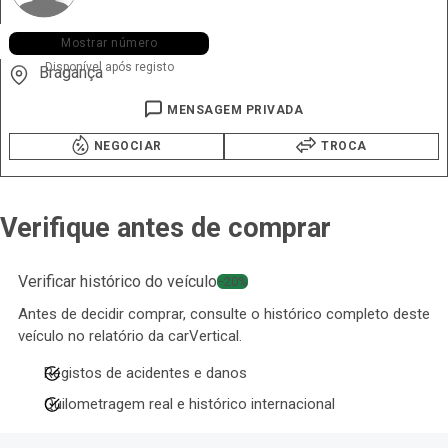
+351 916 ••• •57
Mostrar número
Disponível após registo
Bragança
MENSAGEM PRIVADA
NEGOCIAR
TROCA
Verifique antes de comprar
Verificar histórico do veículo
−20%
Antes de decidir comprar, consulte o histórico completo deste
veículo no relatório da carVertical.
Registos de acidentes e danos
Quilometragem real e histórico internacional