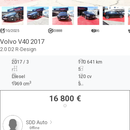
01/10/2025
6893888
9786
0
Volvo V40 2017
2.0 D2 R-Design
2017 / 3
170 641 km
-
5
Diesel
120 cv
3
1969
cm
5
16 800
€
SDD Auto
Offline