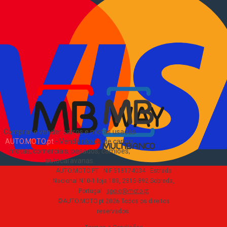
Informações
Como comprar e vender
?
Pacotes de anúncios
Verificar VIN e matrícula
Sitemap
Blog
Sobre Nós
EN
Comprar e vender carros e motas usadas
AUTO.MOTO.pt
-
Venda rápida de carros,
motas, comerciais, pesados, camiões,
autocaravanas
.
AUTO.MOTO.PT ·
NIF 518174034 ·
Estrada
Nacional N10-1 loja 189, 2815-892 Sobreda,
Portugal
·
apoio@moto.pt
©AUTO.MOTO.pt
2026
Todos os direitos
reservados
.