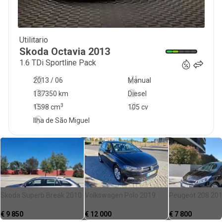
Utilitario
12 740
€
Skoda
Octavia
2013
1.6 TDi Sportline Pack
2013 / 06
Manual
137350 km
Diesel
3
1598
cm
105 cv
Ilha de São Miguel
Skoda Superb Break 2010
Volkswagen Polo 2019
Peugeot 208 20
€
9 850
€
12 000
€
7 800