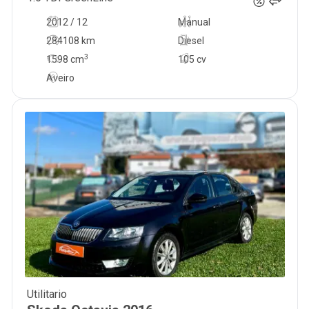
2012 / 12
Manual
284108 km
Diesel
3
1598
cm
105 cv
Aveiro
Utilitario
10 500
€