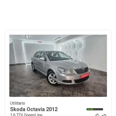
Utilitario
9 350
€
Skoda
Octavia
2012
1.6 TDI GreenLine