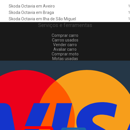
Skoda Octavia em Aveiro
1
Skoda Octavia em Braga
1
Skoda Octavia em Ilha de São Miguel
1
Serviços e ferramentas
Comprar carro
Carros usados
Vender carro
Avaliar carro
Comprar moto
Motas usadas
Vender mota
Comprar comerciais
Comerciais usados
Vender comerciais
Informações
Como comprar e vender
?
Pacotes de anúncios
Verificar VIN e matrícula
Sitemap
Blog
Sobre Nós
EN