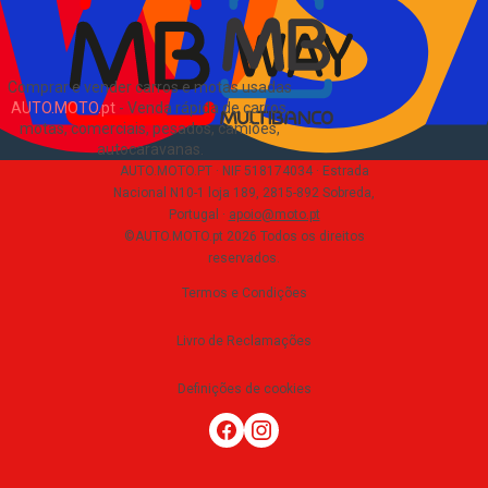
Comprar e vender carros e motas usadas
AUTO.MOTO.pt
-
Venda rápida de carros,
motas, comerciais, pesados, camiões,
autocaravanas
.
AUTO.MOTO.PT ·
NIF 518174034 ·
Estrada
Nacional N10-1 loja 189, 2815-892 Sobreda,
Portugal
·
apoio@moto.pt
©AUTO.MOTO.pt
2026
Todos os direitos
reservados
.
Termos e Condições
Livro de Reclamações
Definições de cookies