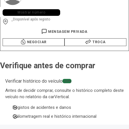
+351 915 ••• •46
Mostrar número
Disponível após registo
-
MENSAGEM PRIVADA
NEGOCIAR
TROCA
Verifique antes de comprar
Verificar histórico do veículo
−20%
Antes de decidir comprar, consulte o histórico completo deste
veículo no relatório da carVertical.
Registos de acidentes e danos
Quilometragem real e histórico internacional