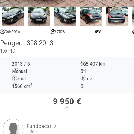
29/06/2026
6917523
255
0
Peugeot 308 2013
1.6 HDi
2013 / 6
168 407 km
Manual
5
Diesel
92 cv
3
1560
cm
5
9 950
€
Fundoacar
Offline