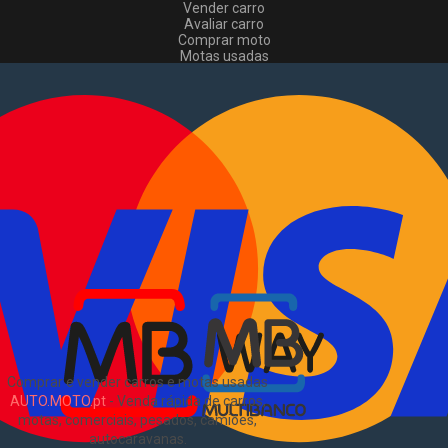
Vender carro
Avaliar carro
Comprar moto
Motas usadas
Vender mota
Comprar comerciais
Comerciais usados
Vender comerciais
Informações
Como comprar e vender
?
Pacotes de anúncios
Verificar VIN e matrícula
Sitemap
Blog
Sobre Nós
EN
Comprar e vender carros e motas usadas
AUTO.MOTO.pt
-
Venda rápida de carros,
motas, comerciais, pesados, camiões,
autocaravanas
.