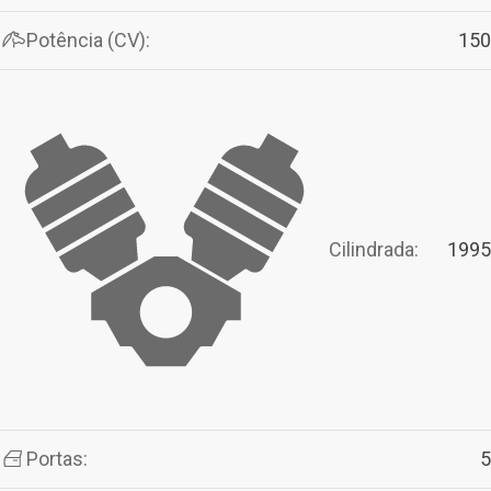
Potência (CV):
150
Cilindrada:
1995
Portas:
5