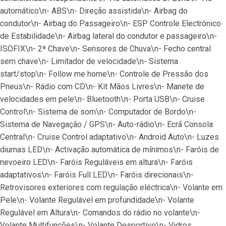
automático\n- ABS\n- Direção assistida\n- Airbag do 
condutor\n- Airbag do Passageiro\n- ESP Controle Electrónico 
de Estabilidade\n- Airbag lateral do condutor e passageiro\n- 
ISOFIX\n- 2ª Chave\n- Sensores de Chuva\n- Fecho central 
sem chave\n- Limitador de velocidade\n- Sistema 
start/stop\n- Follow me home\n- Controle de Pressão dos 
Pneus\n- Rádio com CD\n- Kit Mãos Livres\n- Manete de 
velocidades em pele\n- Bluetooth\n- Porta USB\n- Cruise 
Control\n- Sistema de som\n- Computador de Bordo\n- 
Sistema de Navegação / GPS\n- Auto-rádio\n- Ecrã Consola 
Central\n- Cruise Control adaptativo\n- Android Auto\n- Luzes 
diurnas LED\n- Activação automática de mínimos\n- Faróis de 
nevoeiro LED\n- Faróis Reguláveis em altura\n- Faróis 
adaptativos\n- Faróis Full LED\n- Faróis direcionais\n- 
Retrovisores exteriores com regulação eléctrica\n- Volante em 
Pele\n- Volante Regulável em profundidade\n- Volante 
Regulável em Altura\n- Comandos do rádio no volante\n- 
Volante Multifunções\n- Volante Desportivo\n- Vidros 