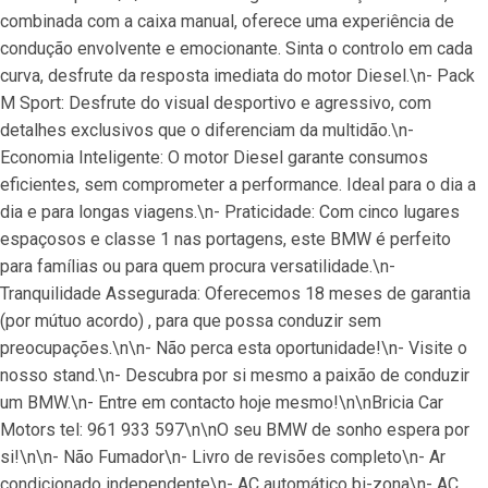
combinada com a caixa manual, oferece uma experiência de 
condução envolvente e emocionante. Sinta o controlo em cada 
curva, desfrute da resposta imediata do motor Diesel.\n- Pack 
M Sport: Desfrute do visual desportivo e agressivo, com 
detalhes exclusivos que o diferenciam da multidão.\n- 
Economia Inteligente: O motor Diesel garante consumos 
eficientes, sem comprometer a performance. Ideal para o dia a 
dia e para longas viagens.\n- Praticidade: Com cinco lugares 
espaçosos e classe 1 nas portagens, este BMW é perfeito 
para famílias ou para quem procura versatilidade.\n- 
Tranquilidade Assegurada: Oferecemos 18 meses de garantia 
(por mútuo acordo) , para que possa conduzir sem 
preocupações.\n\n- Não perca esta oportunidade!\n- Visite o 
nosso stand.\n- Descubra por si mesmo a paixão de conduzir 
um BMW.\n- Entre em contacto hoje mesmo!\n\nBricia Car 
Motors tel: 961 933 597\n\nO seu BMW de sonho espera por 
si!\n\n- Não Fumador\n- Livro de revisões completo\n- Ar 
condicionado independente\n- AC automático bi-zona\n- AC 