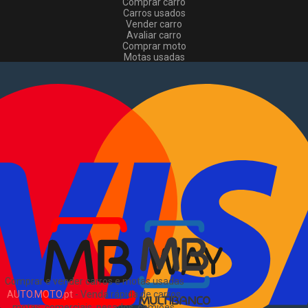
Comprar carro
Carros usados
Vender carro
Avaliar carro
Comprar moto
Motas usadas
Vender mota
Comprar comerciais
Comerciais usados
Vender comerciais
Informações
Como comprar e vender
?
Pacotes de anúncios
Verificar VIN e matrícula
Sitemap
Blog
Sobre Nós
EN
Comprar e vender carros e motas usadas
AUTO.MOTO.pt
-
Venda rápida de carros,
motas, comerciais, pesados, camiões,