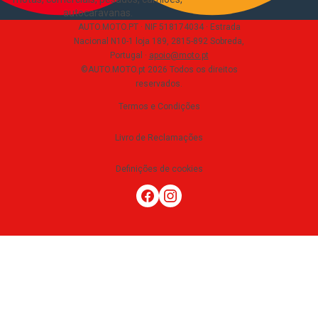
autocaravanas
.
AUTO.MOTO.PT ·
NIF 518174034 ·
Estrada
Nacional N10-1 loja 189, 2815-892 Sobreda,
Portugal
·
apoio@moto.pt
©AUTO.MOTO.pt
2026
Todos os direitos
reservados
.
Termos e Condições
Livro de Reclamações
Definições de cookies