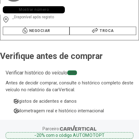
+351 961 ••• •97
Mostrar número
Disponível após registo
-
NEGOCIAR
TROCA
Verifique antes de comprar
Verificar histórico do veículo
−20%
Antes de decidir comprar, consulte o histórico completo deste
veículo no relatório da carVertical.
Registos de acidentes e danos
Quilometragem real e histórico internacional
Parceiro:
−20%
com o código
AUTOMOTOPT