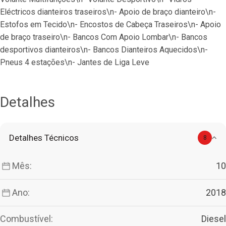
Eléctricos dianteiros traseiros\n- Apoio de braço dianteiro\n- 
Estofos em Tecido\n- Encostos de Cabeça Traseiros\n- Apoio 
de braço traseiro\n- Bancos Com Apoio Lombar\n- Bancos 
desportivos dianteiros\n- Bancos Dianteiros Aquecidos\n- 
Pneus 4 estações\n- Jantes de Liga Leve
Detalhes
Detalhes Técnicos
8
Mês:
10
Ano:
2018
Combustível:
Diesel