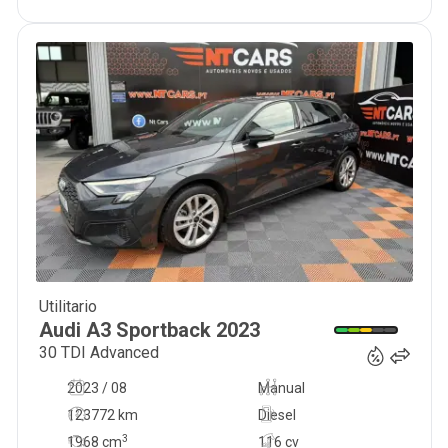
Utilitario
26 900
€
Audi
A3 Sportback
2023
30 TDI Advanced
2023 / 08
Manual
123772 km
Diesel
3
1968
cm
116 cv