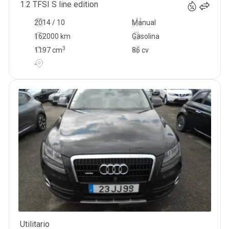
1.2 TFSI S line edition
2014 / 10
Manual
162000 km
Gasolina
3
1197
cm
86 cv
-
Utilitario
14 900
€