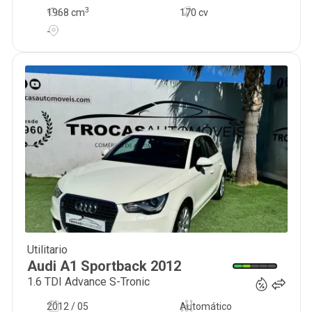
3
1968
cm
170 cv
-
Utilitario
14 990
€
Audi
A1 Sportback
2012
1.6 TDI Advance S-Tronic
2012 / 05
Automático