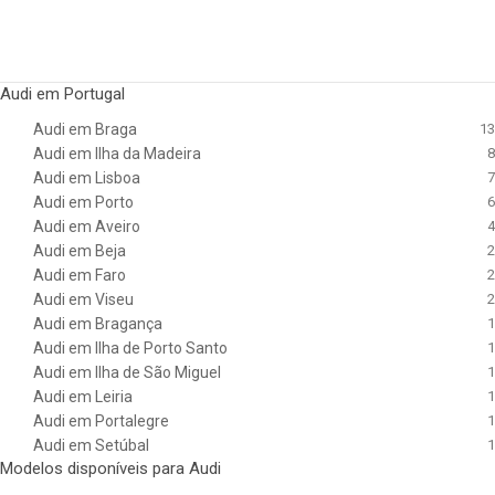
Audi em Portugal
Audi em Braga
13
Audi em Ilha da Madeira
8
Audi em Lisboa
7
Audi em Porto
6
Audi em Aveiro
4
Audi em Beja
2
Audi em Faro
2
Audi em Viseu
2
Audi em Bragança
1
Audi em Ilha de Porto Santo
1
Audi em Ilha de São Miguel
1
Audi em Leiria
1
Audi em Portalegre
1
Audi em Setúbal
1
Modelos disponíveis para Audi