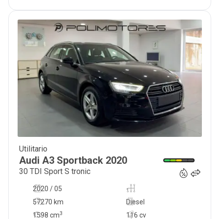
Utilitario
23 000
€
Audi
A3 Sportback
2020
30 TDI Sport S tronic
2020 / 05
-
57270 km
Diesel
3
1598
cm
116 cv