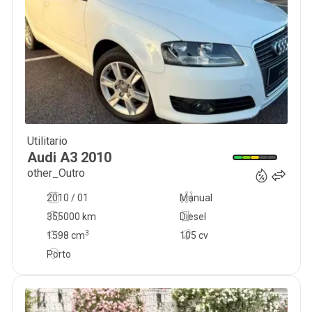
Utilitario
6 950
€
Audi
A3
2010
other_Outro
2010 / 01
Manual
355000 km
Diesel
3
1598
cm
105 cv
Porto