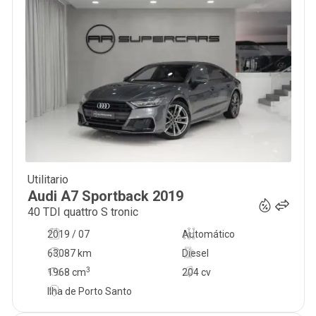
Utilitario
45 950
€
Audi
A7 Sportback
2019
40 TDI quattro S tronic
2019 / 07
Automático
63087 km
Diesel
3
1968
cm
204 cv
Ilha de Porto Santo