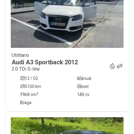
Utilitario
12 500
€
Audi
A3 Sportback
2012
2.0 TDi S-line
2012 / 02
Manual
205100 km
Diesel
3
1968
cm
140 cv
Braga