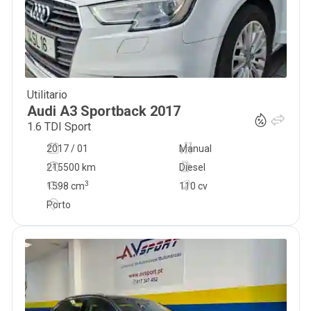
Utilitario
13 990
€
Audi
A3 Sportback
2017
1.6 TDI Sport
2017 / 01
Manual
215500 km
Diesel
3
1598
cm
110 cv
Porto