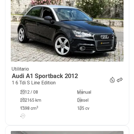
Utilitario
8 490
€
Audi
A1 Sportback
2012
1 6 Tdi S Line Edition
2012 / 08
Manual
202165 km
Diesel
3
1598
cm
105 cv
-