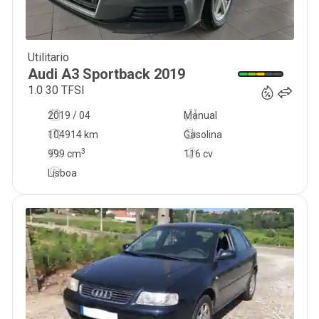
Utilitario
17 900
€
Audi
A3 Sportback
2019
1.0 30 TFSI
2019 / 04
Manual
104914 km
Gasolina
3
999
cm
116 cv
Lisboa