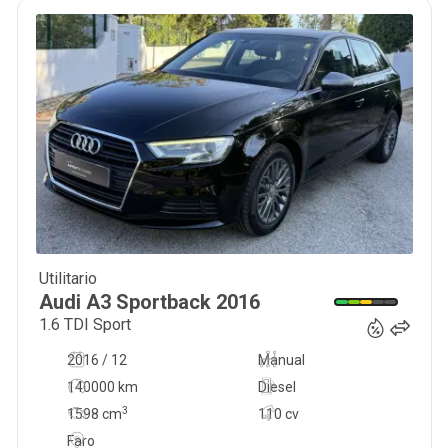
Utilitario
14 999
€
Audi
A3 Sportback
2016
1.6 TDI Sport
2016 / 12
Manual
140000 km
Diesel
3
1598
cm
110 cv
Faro