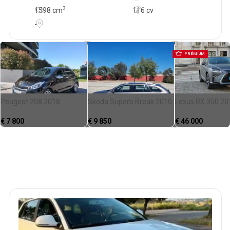
3
1598
cm
116 cv
-
PRÉMIUM
Peugeot 208 2018
Skoda Superb Break 2010
Lexus RX 350 20
€
7 800
€
9 850
€
46 000