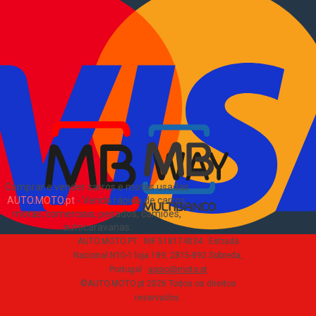
Vender comerciais
Informações
Como comprar e vender
?
Pacotes de anúncios
Verificar VIN e matrícula
Sitemap
Blog
Sobre Nós
EN
Comprar e vender carros e motas usadas
AUTO.MOTO.pt
-
Venda rápida de carros,
motas, comerciais, pesados, camiões,
autocaravanas
.
AUTO.MOTO.PT ·
NIF 518174034 ·
Estrada
Nacional N10-1 loja 189, 2815-892 Sobreda,
Portugal
·
apoio@moto.pt
©AUTO.MOTO.pt
2026
Todos os direitos
reservados
.