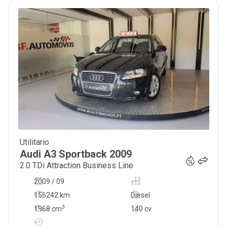
Utilitario
11 500
€
Audi
A3 Sportback
2009
2.0 TDi Attraction Business Line
2009 / 09
-
156242 km
Diesel
3
1968
cm
140 cv
-