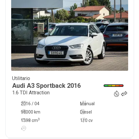
Utilitario
14 990
€
Audi
A3 Sportback
2016
1.6 TDI Attraction
2016 / 04
Manual
98000 km
Diesel
3
1598
cm
110 cv
-