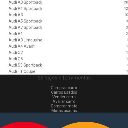
Audi A3 Sportback
28
Audi A1 Sportback
12
Audi A3
10
Audi A5 Sportback
3
Audi A7 Sportback
3
Audi A1
2
Audi A3 Limousine
1
Audi A4 Avant
1
Audi Q2
1
Audi Q5
1
Audi S3 Sportback
1
Audi TT Coupé
1
Serviços e ferramentas
Comprar carro
Carros usados
Vender carro
Avaliar carro
Comprar moto
Motas usadas
Vender mota
Comprar comerciais
Comerciais usados