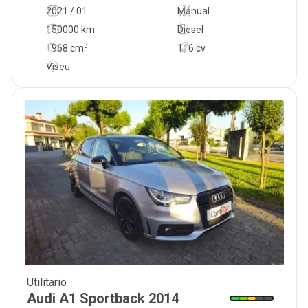
2021 / 01
Manual
150000 km
Diesel
3
1968
cm
116 cv
Viseu
Utilitario
9 850
€
Audi
A1 Sportback
2014