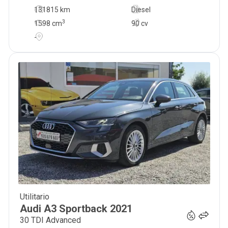
131815 km
Diesel
3
1598
cm
90 cv
-
Utilitario
22 900
€
Audi
A3 Sportback
2021
30 TDI Advanced