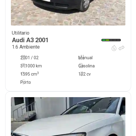
Utilitario
2 750
€
Audi
A3
2001
1.6 Ambiente
2001 / 02
Manual
311000 km
Gasolina
3
1595
cm
102 cv
Porto