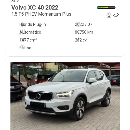
Suv
28 990
€
Volvo
XC 40
2022
1.5 T5 PHEV Momentum Plus
Híbrido Plug-In
2022 / 07
Automático
98750 km
3
1477
cm
262 cv
Lisboa