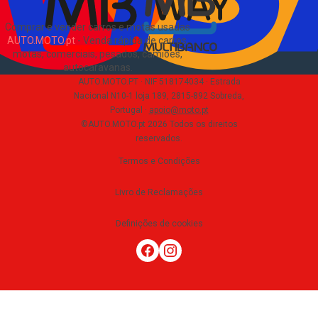
Comprar e vender carros e motas usadas
AUTO.MOTO.pt
-
Venda rápida de carros,
motas, comerciais, pesados, camiões,
autocaravanas
.
AUTO.MOTO.PT ·
NIF 518174034 ·
Estrada
Nacional N10-1 loja 189, 2815-892 Sobreda,
Portugal
·
apoio@moto.pt
©AUTO.MOTO.pt
2026
Todos os direitos
reservados
.
Termos e Condições
Livro de Reclamações
Definições de cookies