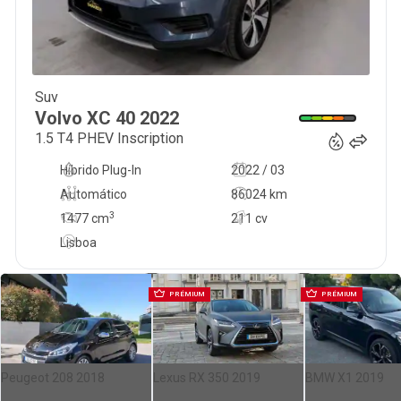
Suv
28 990
€
Volvo
XC 40
2022
1.5 T4 PHEV Inscription
Híbrido Plug-In
2022 / 03
Automático
86024 km
3
1477
cm
211 cv
Lisboa
PRÉMIUM
PRÉMIUM
Peugeot 208 2018
Lexus RX 350 2019
BMW X1 2019