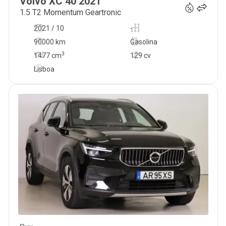
Volvo
XC 40
2021
1.5 T2 Momentum Geartronic
2021 / 10
-
90000 km
Gasolina
3
1477
cm
129 cv
Lisboa