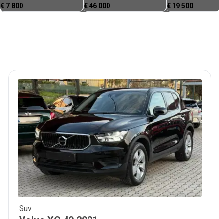
€
7 800
€
46 000
€
19 500
Suv
26 950
€