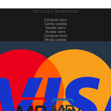
Serviços e ferramentas
Comprar carro
Carros usados
Vender carro
Avaliar carro
Comprar moto
Motas usadas
Vender mota
Comprar comerciais
Comerciais usados
Vender comerciais
Informações
Como comprar e vender
?
Pacotes de anúncios
Verificar VIN e matrícula
Sitemap
Blog
Sobre Nós
EN