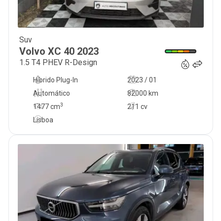
Suv
31 500
€
Volvo
XC 40
2023
1.5 T4 PHEV R-Design
Híbrido Plug-In
2023 / 01
Automático
82000 km
3
1477
cm
211 cv
Lisboa