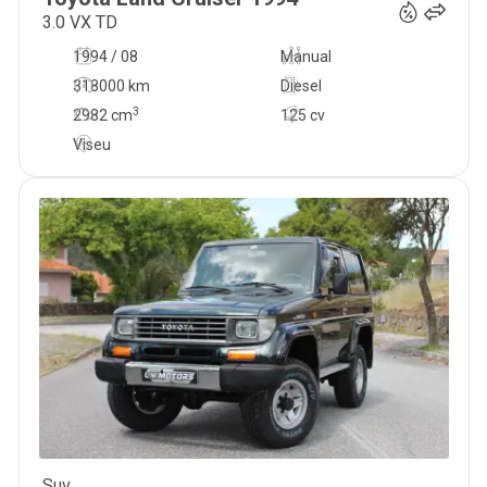
3.0 VX TD
1994 / 08
Manual
318000 km
Diesel
3
2982
cm
125 cv
Viseu
Suv