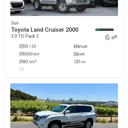
Suv
23 500
€
Toyota
Land Cruiser
2000
3.0 TD Pack 2
2000 / 05
Manual
500000 km
Diesel
3
2982
cm
125 cv
-