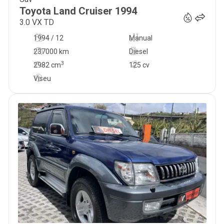
31 900
€
Toyota
Land Cruiser
1994
3.0 VX TD
1994 / 12
Manual
237000 km
Diesel
3
2982
cm
125 cv
Viseu