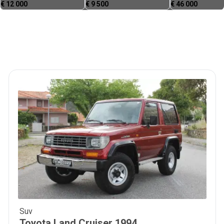
€
12 000
€
9 500
€
46 000
Suv
36 900
€
Toyota
Land Cruiser
1994