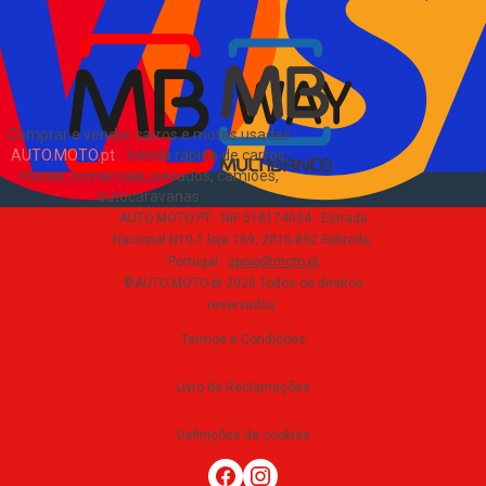
EN
Comprar e vender carros e motas usadas
AUTO.MOTO.pt
-
Venda rápida de carros,
motas, comerciais, pesados, camiões,
autocaravanas
.
AUTO.MOTO.PT ·
NIF 518174034 ·
Estrada
Nacional N10-1 loja 189, 2815-892 Sobreda,
Portugal
·
apoio@moto.pt
©AUTO.MOTO.pt
2026
Todos os direitos
reservados
.
Termos e Condições
Livro de Reclamações
Definições de cookies