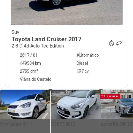
Suv
66 000
€
Toyota
Land Cruiser
2017
2 8 D 4d Auto Tec Edition
2017 / 01
Automático
149504 km
Diesel
3
2755
cm
177 cv
Viana do Castelo
PRÉMIUM
Ford Galaxy 2011
DS DS5 2012
Lexus RX 350 20