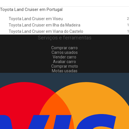
Toyota Land Cruiser em Portugal
Toyota Land Cruiser em Viseu
2
Toyota Land Cruiser em Ilha da Madeira
1
Toyota Land Cruiser em Viana do Castelo
1
Serviços e ferramentas
Comprar carro
Carros usados
Vender carro
Avaliar carro
Comprar moto
Motas usadas
Vender mota
Comprar comerciais
Comerciais usados
Vender comerciais
Informações
Como comprar e vender
?
Pacotes de anúncios
Verificar VIN e matrícula
Sitemap
Blog
Sobre Nós