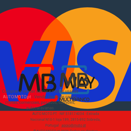
Vender mota
Comprar comerciais
Comerciais usados
Vender comerciais
Informações
Como comprar e vender
?
Pacotes de anúncios
Verificar VIN e matrícula
Sitemap
Blog
Sobre Nós
EN
Comprar e vender carros e motas usadas
AUTO.MOTO.pt
-
Venda rápida de carros,
motas, comerciais, pesados, camiões,
autocaravanas
.
AUTO.MOTO.PT ·
NIF 518174034 ·
Estrada
Nacional N10-1 loja 189, 2815-892 Sobreda,
Portugal
·
apoio@moto.pt