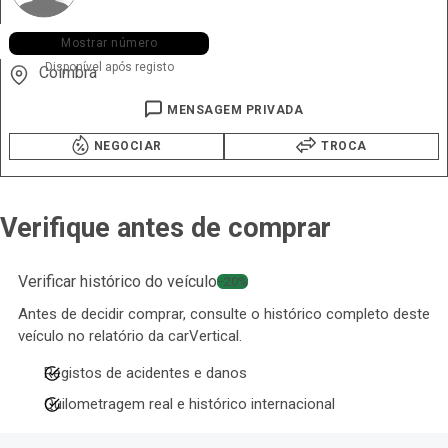
+351 961 ••• •70
Mostrar número
Disponível após registo
Coimbra
MENSAGEM PRIVADA
NEGOCIAR
TROCA
Verifique antes de comprar
Verificar histórico do veículo
−20%
Antes de decidir comprar, consulte o histórico completo deste
veículo no relatório da carVertical.
Registos de acidentes e danos
Quilometragem real e histórico internacional