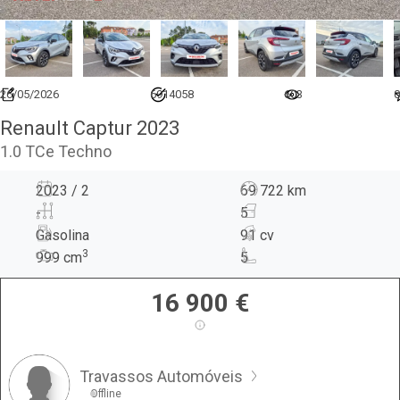
26/05/2026
6914058
603
0
Renault Captur 2023
1.0 TCe Techno
2023 / 2
69 722 km
-
5
Gasolina
91 cv
3
999
cm
5
16 900
€
Travassos Automóveis
Offline