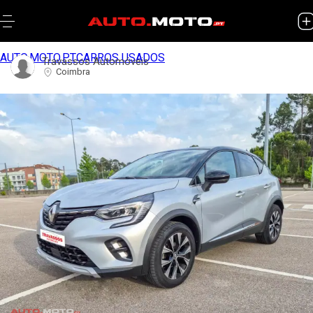
AUTO.MOTO.PT
CARROS USADOS
Travassos Automóveis
Coimbra