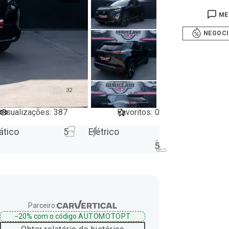
ME
NEGOC
32
Visualizações
:
387
Favoritos
:
0
ático
5
Elétrico
5
Parceiro:
−20%
com o código
AUTOMOTOPT