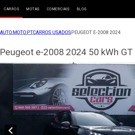
CARROS
MOTAS
COMERCIAIS
BLOG
AUTO.MOTO.PT
CARROS USADOS
PEUGEOT E-2008 2024
Peugeot e-2008 2024 50 kWh GT 