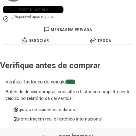
+351 925 ••• •30
Mostrar número
Disponível após registo
-
MENSAGEM PRIVADA
NEGOCIAR
TROCA
Verifique antes de comprar
Verificar histórico do veículo
−20%
Antes de decidir comprar, consulte o histórico completo deste
veículo no relatório da carVertical.
Registos de acidentes e danos
Quilometragem real e histórico internacional