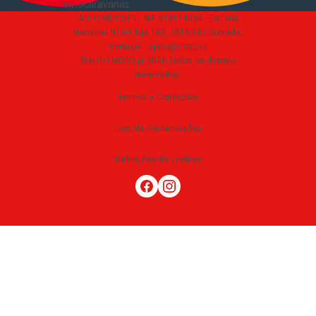
autocaravanas
.
AUTO.MOTO.PT ·
NIF 518174034 ·
Estrada
Nacional N10-1 loja 189, 2815-892 Sobreda,
Portugal
·
apoio@moto.pt
©AUTO.MOTO.pt
2026
Todos os direitos
reservados
.
Termos e Condições
Livro de Reclamações
Definições de cookies