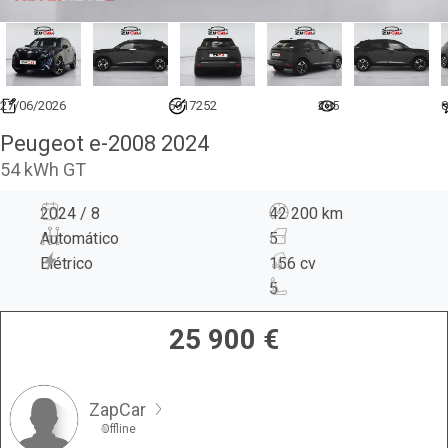
27/06/2026
6917252
285
0
Peugeot e-2008 2024
54 kWh GT
2024 / 8
42 200 km
Automático
5
Elétrico
156 cv
5
25 900
€
ZapCar
Offline