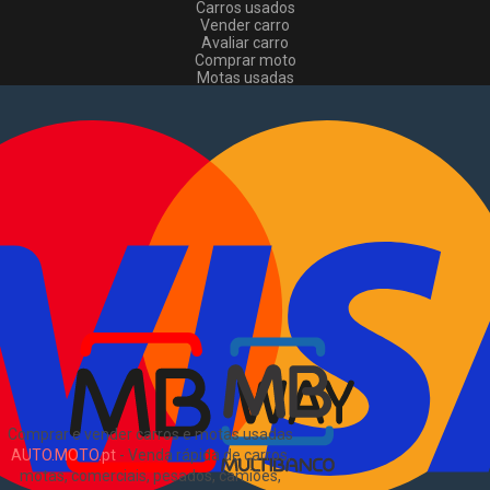
Carros usados
Vender carro
Avaliar carro
Comprar moto
Motas usadas
Vender mota
Comprar comerciais
Comerciais usados
Vender comerciais
Informações
Como comprar e vender
?
Pacotes de anúncios
Verificar VIN e matrícula
Sitemap
Blog
Sobre Nós
EN
Comprar e vender carros e motas usadas
AUTO.MOTO.pt
-
Venda rápida de carros,
motas, comerciais, pesados, camiões,