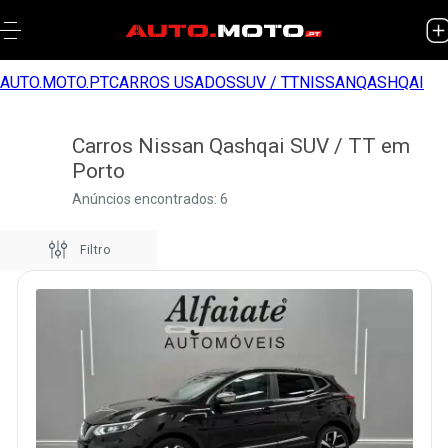
AUTO.MOTO.PT
CARROS USADOS
SUV / TT
NISSAN
QASHQAI
Carros Nissan Qashqai SUV / TT em
Porto
Anúncios encontrados: 6
Filtro