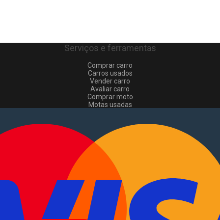
Serviços e ferramentas
Comprar carro
Carros usados
Vender carro
Avaliar carro
Comprar moto
Motas usadas
Vender mota
Comprar comerciais
Comerciais usados
Vender comerciais
Informações
Como comprar e vender
?
Pacotes de anúncios
Verificar VIN e matrícula
Sitemap
Blog
Sobre Nós
EN