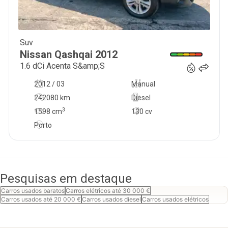
Suv
8 500
€
Nissan
Qashqai
2012
1.6 dCi Acenta S&amp;S
2012 / 03
Manual
242080 km
Diesel
3
1598
cm
130 cv
Porto
Pesquisas em destaque
Carros usados baratos
Carros elétricos até 30 000 €
Carros usados até 20 000 €
Carros usados diesel
Carros usados elétricos