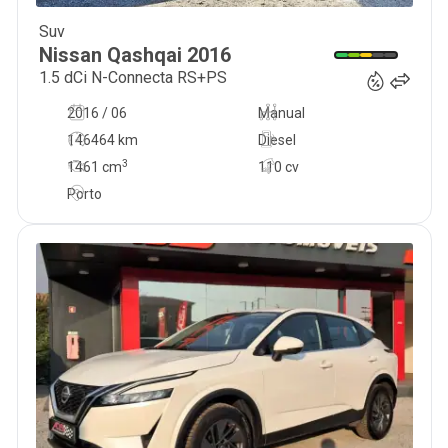
Suv
16 500
€
Nissan
Qashqai
2016
1.5 dCi N-Connecta RS+PS
2016 / 06
Manual
146464 km
Diesel
3
1461
cm
110 cv
Porto