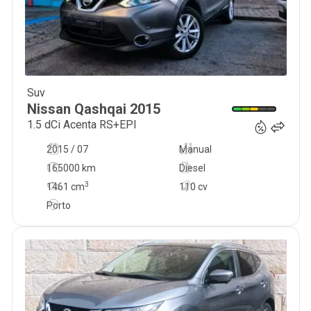
Suv
13 500
€
Nissan
Qashqai
2015
1.5 dCi Acenta RS+EPI
2015 / 07
Manual
165000 km
Diesel
3
1461
cm
110 cv
Porto