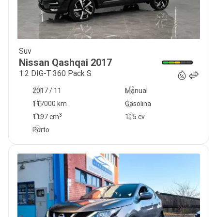
Suv
16 890
€
Nissan
Qashqai
2017
1.2 DIG-T 360 Pack S
2017 / 11
Manual
117000 km
Gasolina
3
1197
cm
115 cv
Porto