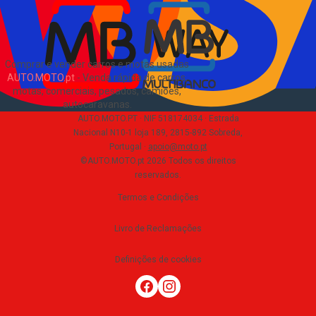
Comprar e vender carros e motas usadas
AUTO.MOTO.pt
-
Venda rápida de carros,
motas, comerciais, pesados, camiões,
autocaravanas
.
AUTO.MOTO.PT ·
NIF 518174034 ·
Estrada
Nacional N10-1 loja 189, 2815-892 Sobreda,
Portugal
·
apoio@moto.pt
©AUTO.MOTO.pt
2026
Todos os direitos
reservados
.
Termos e Condições
Livro de Reclamações
Definições de cookies