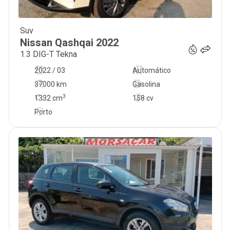
Suv
23 450
€
Nissan
Qashqai
2022
1.3 DIG-T Tekna
2022 / 03
Automático
37000 km
Gasolina
3
1332
cm
158 cv
Porto