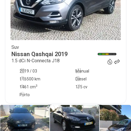
Suv
18 300
€
Nissan
Qashqai
2019
1.5 dCi N-Connecta J18
2019 / 03
Manual
116500 km
Diesel
3
1461
cm
115 cv
Porto