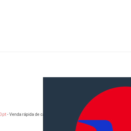
.pt
-
Venda rápida de carros, motas, comerciais, pesados, camiões, au
Informações