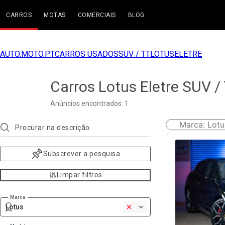
CARROS
MOTAS
COMERCIAIS
BLOG
AUTO.MOTO.PT
CARROS USADOS
SUV / TT
LOTUS
ELETRE
Carros Lotus Eletre SUV /
Anúncios encontrados: 1
Marca
:
Lotu
Subscrever a pesquisa
Limpar filtros
Marca
Lotus
1