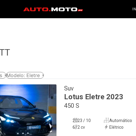
I
 TT
s
Modelo
:
Eletre
Suv
Lotus
Eletre
2023
450 S
2023 / 10
Automático
612 cv
Elétrico