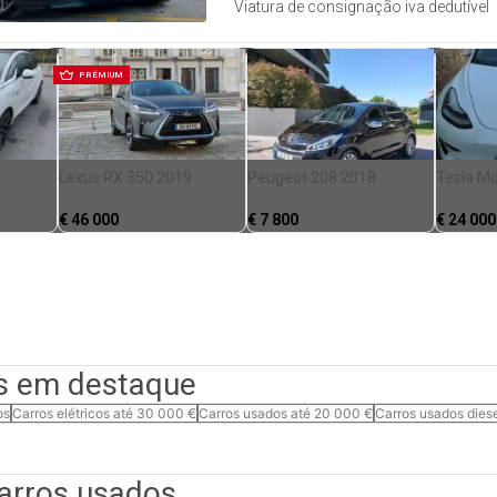
Viatura de consignação iva dedutível
PRÉMIUM
Lexus RX 350 2019
Peugeot 208 2018
Tesla Mo
€
46 000
€
7 800
€
24 000
s em destaque
os
Carros elétricos até 30 000 €
Carros usados até 20 000 €
Carros usados dies
carros usados