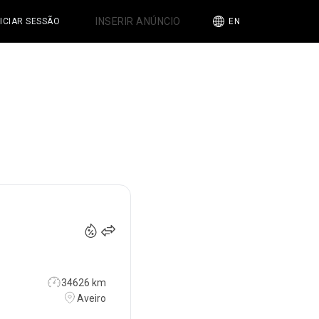
INSERIR ANÚNCIO
NICIAR SESSÃO
EN
110 000
€
34626 km
Aveiro