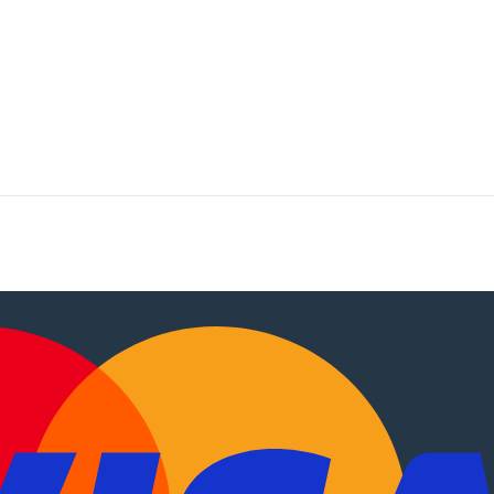
tocaravanas
.
EN