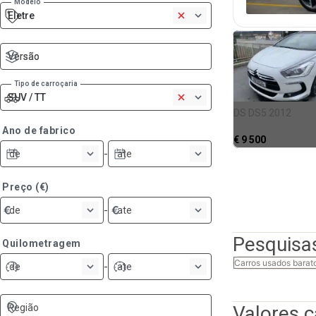
Modelo
Eletre
1
Versão
Versão
Tipo de carroçaria
SUV / TT
1
DS DS5 2012
Ano de fabrico
€
9 500
-
de
ate
Preço (€)
-
de
ate
Pesquisa
Quilometragem
Carros usados barat
-
de
ate
Região
Valores 