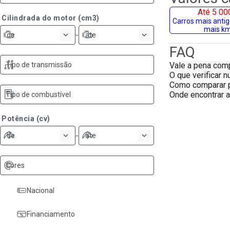
Até 5 00
Cilindrada do motor (cm3)
Carros mais anti
mais k
-
de
ate
FAQ
Tipo de transmissão
Vale a pena com
O que verificar 
Como comparar p
Onde encontrar 
Tipo de combustível
Potência (cv)
-
de
ate
Cores
Nacional
Financiamento