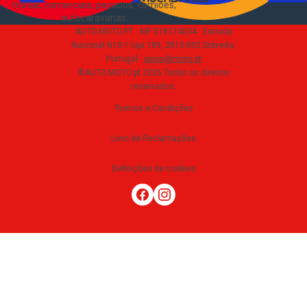
motas, comerciais, pesados, camiões,
autocaravanas
.
AUTO.MOTO.PT ·
NIF 518174034 ·
Estrada
Nacional N10-1 loja 189, 2815-892 Sobreda,
Portugal
·
apoio@moto.pt
©AUTO.MOTO.pt
2026
Todos os direitos
reservados
.
Termos e Condições
Livro de Reclamações
Definições de cookies