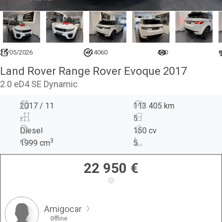
26/05/2026
6914060
540
0
Land Rover Range Rover Evoque 2017
2.0 eD4 SE Dynamic
2017 / 11
113 405 km
-
5
Diesel
150 cv
3
1999
cm
5
22 950
€
Amigocar
Offline