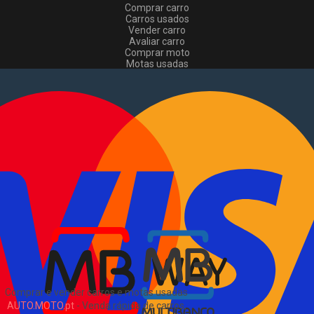
Comprar carro
Carros usados
Vender carro
Avaliar carro
Comprar moto
Motas usadas
Vender mota
Comprar comerciais
Comerciais usados
Vender comerciais
Informações
Como comprar e vender
?
Pacotes de anúncios
Verificar VIN e matrícula
Sitemap
Blog
Sobre Nós
EN
Comprar e vender carros e motas usadas
AUTO.MOTO.pt
-
Venda rápida de carros,