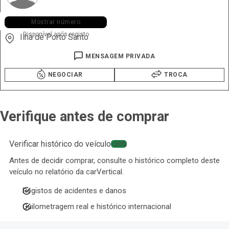
+351 912 ••• •28
Mostrar número
Disponível após registo
Ilha de Porto Santo
MENSAGEM PRIVADA
NEGOCIAR
TROCA
Verifique antes de comprar
Verificar histórico do veículo
−20%
Antes de decidir comprar, consulte o histórico completo deste
veículo no relatório da carVertical.
Registos de acidentes e danos
Quilometragem real e histórico internacional