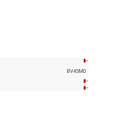
1
BV45MD
7
1