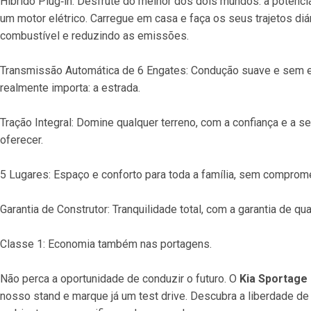
Híbrido Plug‐in: Desfrute do melhor dos dois mundos: a potência
um motor elétrico. Carregue em casa e faça os seus trajetos di
combustível e reduzindo as emissões.
Transmissão Automática de 6 Engates: Condução suave e sem es
realmente importa: a estrada.
Tração Integral: Domine qualquer terreno, com a confiança e a se
oferecer.
5 Lugares: Espaço e conforto para toda a família, sem compromet
Garantia de Construtor: Tranquilidade total, com a garantia de qua
Classe 1: Economia também nas portagens.
Não perca a oportunidade de conduzir o futuro. O 
Kia Sportage
nosso stand e marque já um test drive. Descubra a liberdade d