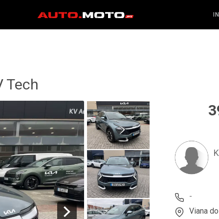
I
V Tech
3
K
-
Viana do