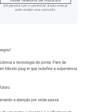
Obter relatório de histórico
Em parceria com a carVertical. A auto.moto.pt
pode receber uma comissão.
hegou!
iência e tecnologia de ponta. Pare de 
m híbrido plug‐in que redefine a experiência 
uturo.
hamando a atenção por onde passa.