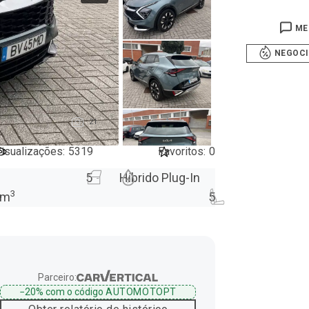
ME
NEGOC
21
isualizações
:
5319
Favoritos
:
0
5
Híbrido Plug-In
3
m
5
Parceiro:
−20%
com o código
AUTOMOTOPT