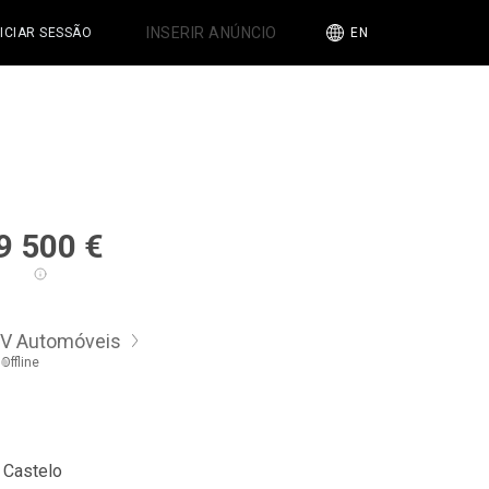
INSERIR ANÚNCIO
NICIAR SESSÃO
EN
9 500
€
V Automóveis
Offline
 Castelo