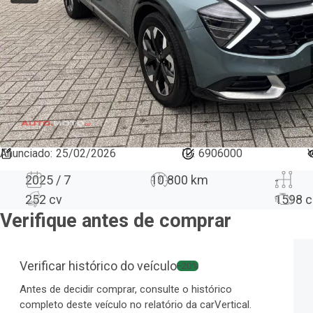
Anunciado
:
25/02/2026
ID:
6906000
V
2025 / 7
10 800 km
-
252 cv
1598
c
Verifique antes de comprar
Verificar histórico do veículo
−20%
Antes de decidir comprar, consulte o histórico
completo deste veículo no relatório da carVertical.