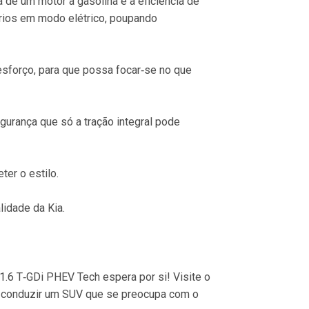
 de um motor a gasolina e a eficiência de 
ários em modo elétrico, poupando 
forço, para que possa focar‐se no que 
gurança que só a tração integral pode 
er o estilo.
lidade da Kia.
 1.6 T‐GDi PHEV Tech espera por si! Visite o 
e conduzir um SUV que se preocupa com o 