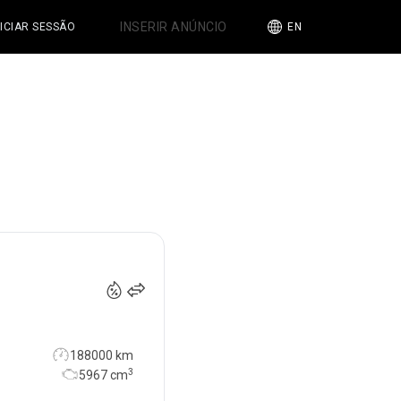
INSERIR ANÚNCIO
NICIAR SESSÃO
EN
69 850
€
188000 km
3
5967
cm