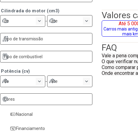
Cilindrada do motor (cm3)
Valores 
-
de
ate
Até 5 00
Carros mais anti
mais k
Tipo de transmissão
FAQ
Vale a pena co
Tipo de combustível
O que verificar
Como comparar 
Potência (cv)
Onde encontrar 
-
de
ate
Cores
Nacional
Financiamento