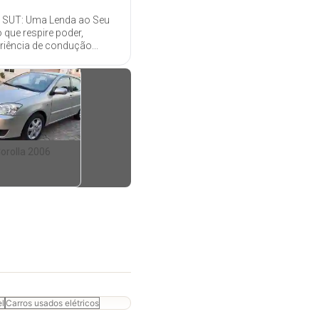
 SUT: Uma Lenda ao Seu
 que respire poder,
iência de condução...
orolla 2006
el
Carros usados elétricos