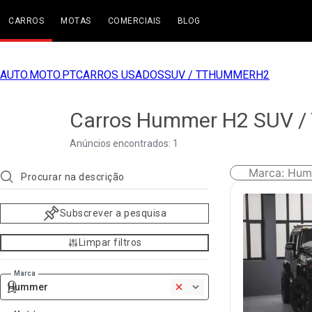
CARROS
MOTAS
COMERCIAIS
BLOG
AUTO.MOTO.PT
CARROS USADOS
SUV / TT
HUMMER
H2
Carros Hummer H2 SUV /
Anúncios encontrados: 1
Marca
:
Hum
Subscrever a pesquisa
Limpar filtros
Marca
Hummer
1