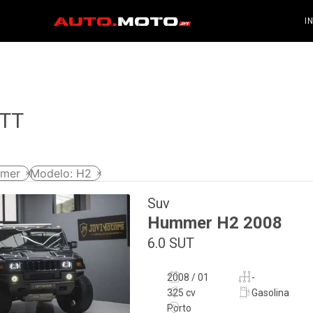
I
 TT
mer
Modelo
:
H2
Suv
Hummer
H2
2008
6.0 SUT
2008 / 01
-
325 cv
Gasolina
Porto