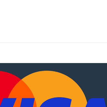
tocaravanas
.
EN