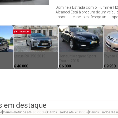
Domine a Estrada com o Hummer H2
Alcance! Está à procura de um veículo
imponha respeito e ofereça uma exper
PRÉMIUM
Lexus RX 350 2019
Renault Mégane Sport
Toyota C
Tourer 2015
€
46 000
€
6 800
€
9 950
s em destaque
os
Carros elétricos até 30 000 €
Carros usados até 20 000 €
Carros usados dies