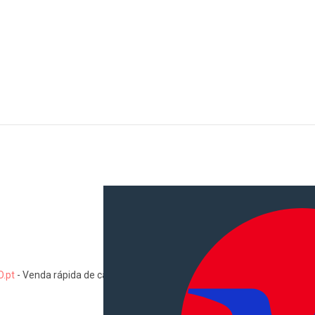
.pt
-
Venda rápida de carros, motas, comerciais, pesados, camiões, au
Informações