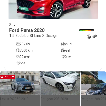
Suv
16 500
€
Ford
Puma
2020
1 5 Ecoblue St Line X Design
2020 / 09
Manual
107000 km
Diesel
3
1499
cm
120 cv
Lisboa
PRÉMIUM
Lexus RX 350 2019
Peugeot 208 2020
Peugeot 208 20