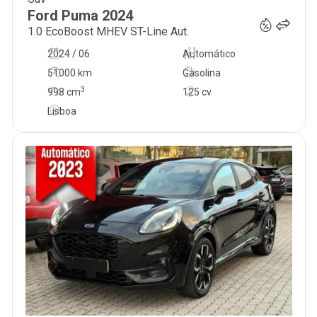
21 900
€
Ford
Puma
2024
1.0 EcoBoost MHEV ST-Line Aut.
2024 / 06
Automático
51000 km
Gasolina
3
998
cm
125 cv
Lisboa