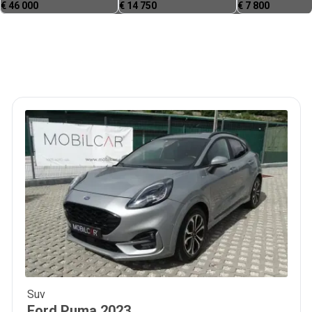
€
46 000
€
14 750
€
7 800
Suv
16 980
€
Ford
Puma
2023