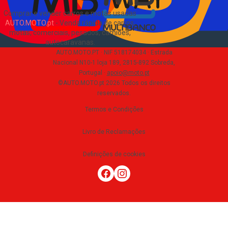
Comprar e vender carros e motas usadas
AUTO.MOTO.pt
-
Venda rápida de carros,
motas, comerciais, pesados, camiões,
autocaravanas
.
AUTO.MOTO.PT ·
NIF 518174034 ·
Estrada
Nacional N10-1 loja 189, 2815-892 Sobreda,
Portugal
·
apoio@moto.pt
©AUTO.MOTO.pt
2026
Todos os direitos
reservados
.
Termos e Condições
Livro de Reclamações
Definições de cookies