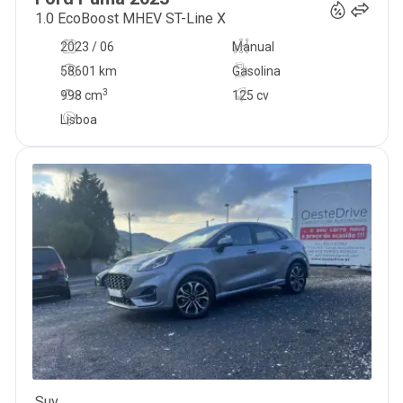
1.0 EcoBoost MHEV ST-Line X
2023 / 06
Manual
58601 km
Gasolina
3
998
cm
125 cv
Lisboa
Suv