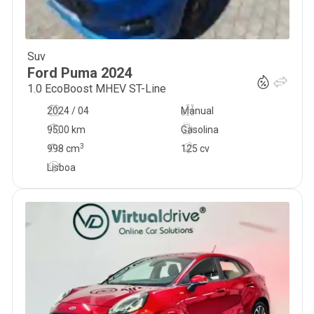
Suv
20 500
€
Ford
Puma
2024
1.0 EcoBoost MHEV ST-Line
2024 / 04
Manual
9500 km
Gasolina
3
998
cm
125 cv
Lisboa