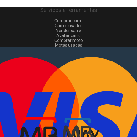
Serviços e ferramentas
Comprar carro
Carros usados
Vender carro
Avaliar carro
Comprar moto
Motas usadas
Vender mota
Comprar comerciais
Comerciais usados
Vender comerciais
Informações
Como comprar e vender
?
Pacotes de anúncios
Verificar VIN e matrícula
Sitemap
Blog
Sobre Nós
EN