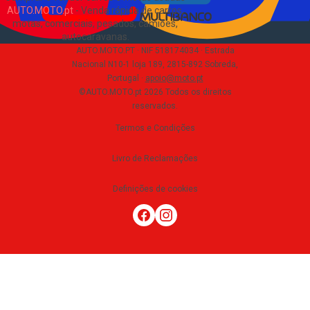
AUTO.MOTO.pt
-
Venda rápida de carros,
motas, comerciais, pesados, camiões,
autocaravanas
.
AUTO.MOTO.PT ·
NIF 518174034 ·
Estrada
Nacional N10-1 loja 189, 2815-892 Sobreda,
Portugal
·
apoio@moto.pt
©AUTO.MOTO.pt
2026
Todos os direitos
reservados
.
Termos e Condições
Livro de Reclamações
Definições de cookies