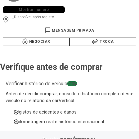
+351 919 ••• •90
Mostrar número
Disponível após registo
-
MENSAGEM PRIVADA
NEGOCIAR
TROCA
Verifique antes de comprar
Verificar histórico do veículo
−20%
Antes de decidir comprar, consulte o histórico completo deste
veículo no relatório da carVertical.
Registos de acidentes e danos
Quilometragem real e histórico internacional