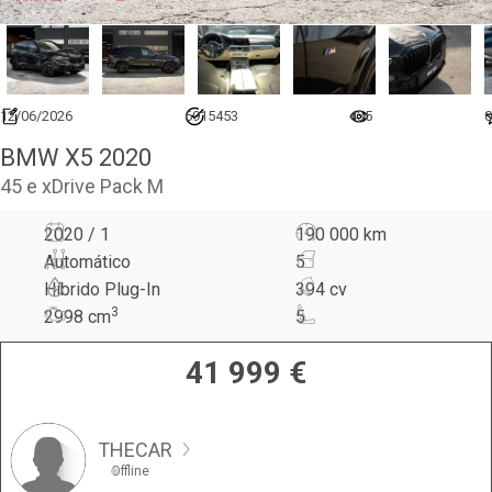
12/06/2026
6915453
435
0
BMW X5 2020
45 e xDrive Pack M
2020 / 1
190 000 km
Automático
5
Híbrido Plug-In
394 cv
3
2998
cm
5
41 999
€
THECAR
Offline