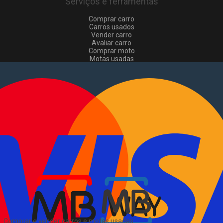
Serviços e ferramentas
Comprar carro
Carros usados
Vender carro
Avaliar carro
Comprar moto
Motas usadas
Vender mota
Comprar comerciais
Comerciais usados
Vender comerciais
Informações
Como comprar e vender
?
Pacotes de anúncios
Verificar VIN e matrícula
Sitemap
Blog
Sobre Nós
EN
Comprar e vender carros e motas usadas