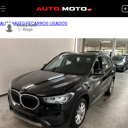
AUTO.MOTO.PT
CARROS USADOS
MobyAuto
Braga