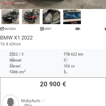
01/06/2026
6914567
714
0
BMW X1 2022
16 d sDrive
2022 / 3
118 622 km
Manual
5
Diesel
116 cv
3
1496
cm
5
20 900
€
MobyAuto
Offline