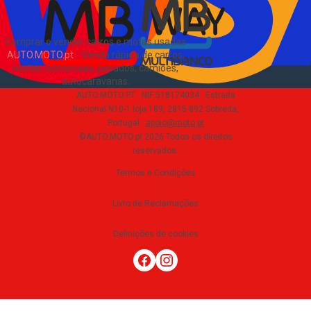
Comprar e vender carros e motas usadas
AUTO.MOTO.pt
-
Venda rápida de carros,
motas, comerciais, pesados, camiões,
autocaravanas
.
AUTO.MOTO.PT ·
NIF 518174034 ·
Estrada
Nacional N10-1 loja 189, 2815-892 Sobreda,
Portugal
·
apoio@moto.pt
©AUTO.MOTO.pt
2026
Todos os direitos
reservados
.
Termos e Condições
Livro de Reclamações
Definições de cookies