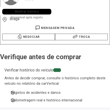
+351 933 ••• •35
Mostrar número
Disponível após registo
Braga
MENSAGEM PRIVADA
NEGOCIAR
TROCA
Verifique antes de comprar
Verificar histórico do veículo
−20%
Antes de decidir comprar, consulte o histórico completo deste
veículo no relatório da carVertical.
Registos de acidentes e danos
Quilometragem real e histórico internacional