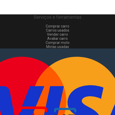
Serviços e ferramentas
Comprar carro
Carros usados
Vender carro
Avaliar carro
Comprar moto
Motas usadas
Vender mota
Comprar comerciais
Comerciais usados
Vender comerciais
Informações
Como comprar e vender
?
Pacotes de anúncios
Verificar VIN e matrícula
Sitemap
Blog
Sobre Nós
EN