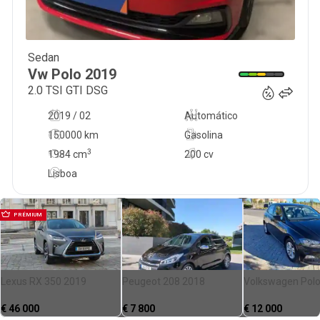
Sedan
21 750
€
Vw
Polo
2019
2.0 TSI GTI DSG
2019 / 02
Automático
150000 km
Gasolina
3
1984
cm
200 cv
Lisboa
PRÉMIUM
Lexus RX 350 2019
Peugeot 208 2018
Volkswagen Pol
€
46 000
€
7 800
€
12 000