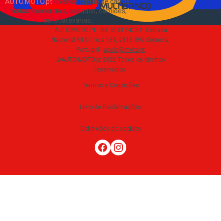
AUTO.MOTO.pt
-
Venda rápida de carros,
motas, comerciais, pesados, camiões,
autocaravanas
.
AUTO.MOTO.PT ·
NIF 518174034 ·
Estrada
Nacional N10-1 loja 189, 2815-892 Sobreda,
Portugal
·
apoio@moto.pt
©AUTO.MOTO.pt
2026
Todos os direitos
reservados
.
Termos e Condições
Livro de Reclamações
Definições de cookies