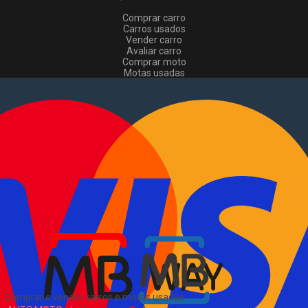
Comprar carro
Carros usados
Vender carro
Avaliar carro
Comprar moto
Motas usadas
Vender mota
Comprar comerciais
Comerciais usados
Vender comerciais
Informações
Como comprar e vender
?
Pacotes de anúncios
Verificar VIN e matrícula
Sitemap
Blog
Sobre Nós
EN
Comprar e vender carros e motas usadas