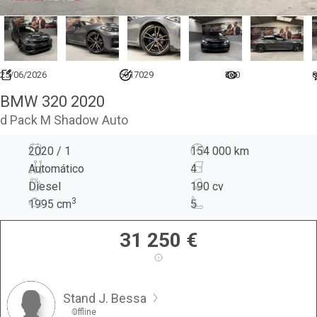
25/06/2026
6917029
330
0
BMW 320 2020
d Pack M Shadow Auto
2020 / 1
154 000 km
Automático
4
Diesel
190 cv
3
1995
cm
5
31 250
€
Stand J. Bessa
Offline