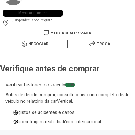
+351 936 ••• •28
Mostrar número
Disponível após registo
-
MENSAGEM PRIVADA
NEGOCIAR
TROCA
Verifique antes de comprar
Verificar histórico do veículo
−20%
Antes de decidir comprar, consulte o histórico completo deste
veículo no relatório da carVertical.
Registos de acidentes e danos
Quilometragem real e histórico internacional