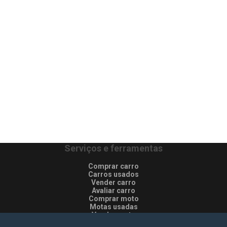
Serviços e ferramentas
Comprar carro
Carros usados
Vender carro
Avaliar carro
Comprar moto
Motas usadas
Vender mota
Comprar comerciais