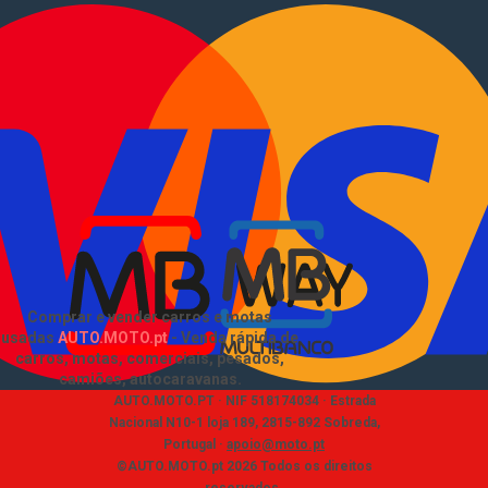
Comerciais usados
Vender comerciais
Informações
Como comprar e vender
?
Pacotes de anúncios
Verificar VIN e matrícula
Sitemap
Blog
EN
Sobre Nós
Comprar e vender carros e motas
usadas
AUTO.MOTO.pt
-
Venda rápida de
carros, motas, comerciais, pesados,
camiões, autocaravanas
.
AUTO.MOTO.PT ·
NIF 518174034 ·
Estrada
Nacional N10-1 loja 189, 2815-892 Sobreda,
Portugal
·
apoio@moto.pt
©AUTO.MOTO.pt
2026
Todos os direitos