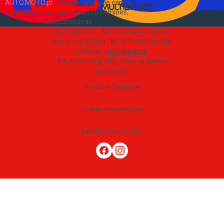
AUTO.MOTO.pt
-
Venda rápida de carros,
motas, comerciais, pesados, camiões,
autocaravanas
.
AUTO.MOTO.PT ·
NIF 518174034 ·
Estrada
Nacional N10-1 loja 189, 2815-892 Sobreda,
Portugal
·
apoio@moto.pt
©AUTO.MOTO.pt
2026
Todos os direitos
reservados
.
Termos e Condições
Livro de Reclamações
Definições de cookies