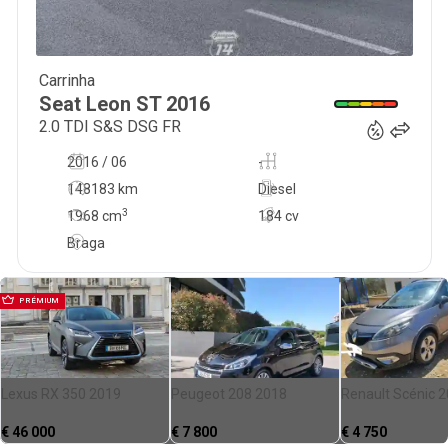
Carrinha
17 990
€
Seat
Leon ST
2016
2.0 TDI S&S DSG FR
2016 / 06
-
148183 km
Diesel
3
1968
cm
184 cv
Braga
PRÉMIUM
Lexus RX 350 2019
Peugeot 208 2018
Renault Scénic 
€
46 000
€
7 800
€
4 750