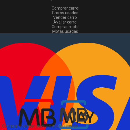
Comprar carro
Carros usados
Vender carro
Avaliar carro
Comprar moto
Motas usadas
Vender mota
Comprar comerciais
Comerciais usados
Vender comerciais
Informações
Como comprar e vender
?
Pacotes de anúncios
Verificar VIN e matrícula
Sitemap
Blog
Sobre Nós
EN
Comprar e vender carros e motas usadas