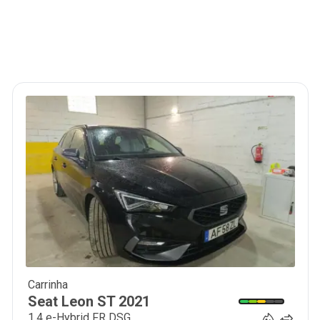
Carrinha
19 900
€
Seat
Leon ST
2021
1.4 e-Hybrid FR DSG