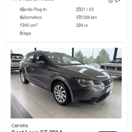
Híbrido Plug-In
2021 / 03
Automático
131206 km
3
1395
cm
204 cv
Braga
Carrinha
9 990
€