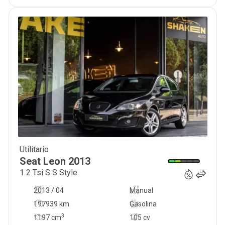
Utilitario
9 900
€
Seat
Leon
2013
1 2 Tsi S S Style
2013 / 04
Manual
197939 km
Gasolina
3
1197
cm
105 cv