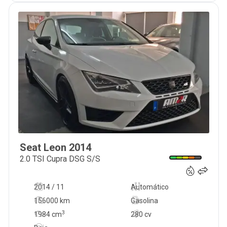
Seat
Leon
2014
19 850
€
2.0 TSI Cupra DSG S/S
2014 / 11
Automático
156000 km
Gasolina
3
1984
cm
280 cv