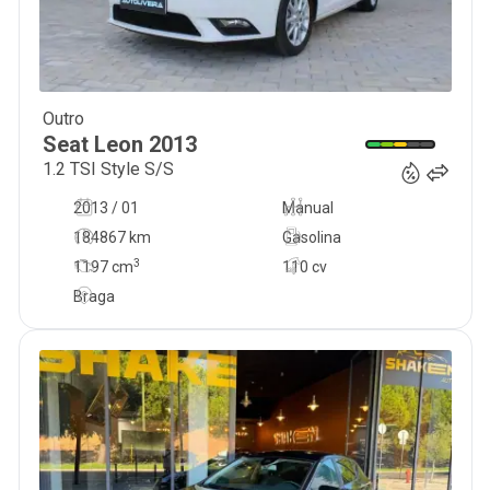
Outro
9 700
€
Seat
Leon
2013
1.2 TSI Style S/S
2013 / 01
Manual
184867 km
Gasolina
3
1197
cm
110 cv
Braga