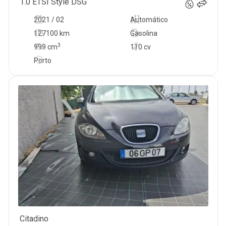
1.0 ETSI Style DSG
2021 / 02
Automático
127100 km
Gasolina
3
999
cm
110 cv
Porto
Citadino
6 950
€