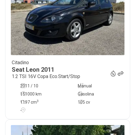
Citadino
6 950
€
Seat
Leon
2011
1.2 TSI 16V Copa Eco.Start/Stop
2011 / 10
Manual
151000 km
Gasolina
3
1197
cm
105 cv
-