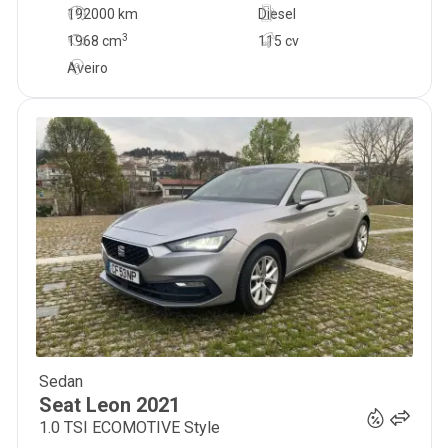
192000 km
Diesel
3
1968
cm
115 cv
Aveiro
Sedan
20 900
€
Seat
Leon
2021
1.0 TSI ECOMOTIVE Style