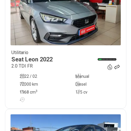
Utilitario
24 500
€
Seat
Leon
2022
2.0 TDI FR
2022 / 02
Manual
72000 km
Diesel
3
1968
cm
115 cv
-