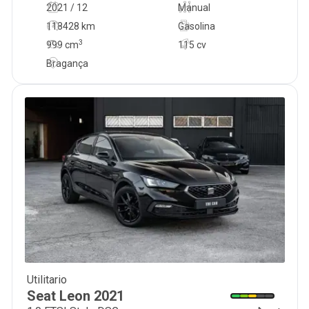
2021 / 12
Manual
118428 km
Gasolina
3
999
cm
115 cv
Bragança
Utilitario
15 999
€
Seat
Leon
2021