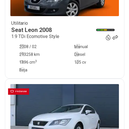
Utilitario
6 500
€
Seat
Leon
2008
1.9 TDi Ecomotive Style
2008 / 02
Manual
293258 km
Diesel
3
1896
cm
105 cv
Beja
PRÉMIUM