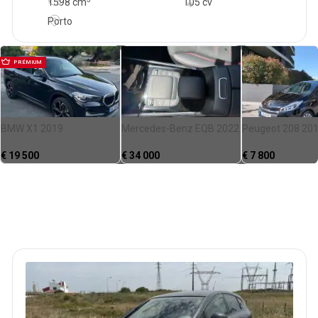
1598
cm
105 cv
Porto
PRÉMIUM
BMW X1 2019
Mercedes-Benz EQB 2022
Peugeot 208 20
€
19 500
€
34 000
€
7 800