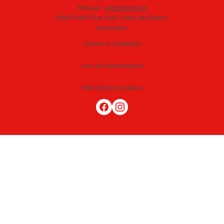
Portugal
·
apoio@moto.pt
©AUTO.MOTO.pt
2026
Todos os direitos
reservados
.
Termos e Condições
Livro de Reclamações
Definições de cookies