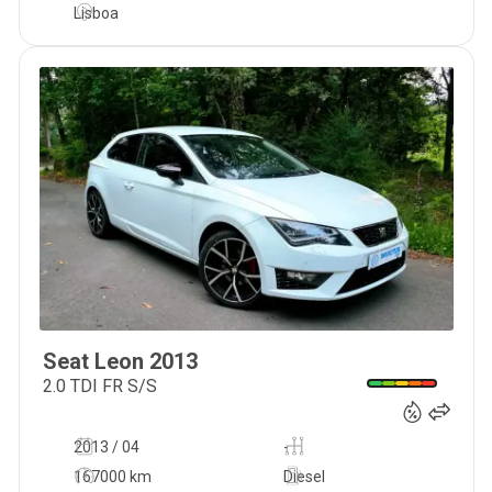
Lisboa
Seat
Leon
2013
13 990
€
2.0 TDI FR S/S
2013 / 04
-
167000 km
Diesel