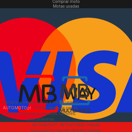
Comprar moto
Motas usadas
Vender mota
Comprar comerciais
Comerciais usados
Vender comerciais
Informações
Como comprar e vender
?
Pacotes de anúncios
Verificar VIN e matrícula
Sitemap
Blog
Sobre Nós
EN
Comprar e vender carros e motas usadas
AUTO.MOTO.pt
-
Venda rápida de carros,
motas, comerciais, pesados, camiões,
autocaravanas
.
AUTO.MOTO.PT ·
NIF 518174034 ·
Estrada
Nacional N10-1 loja 189, 2815-892 Sobreda,