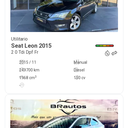
Utilitario
11 900
€
Seat
Leon
2015
2 0 Tdi Dpf Fr
2015 / 11
Manual
249700 km
Diesel
3
1968
cm
150 cv
-