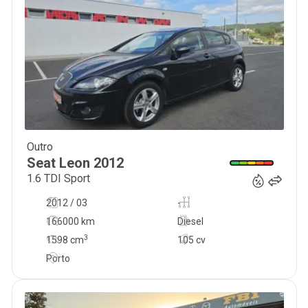
Outro
9 750
€
Seat
Leon
2012
1.6 TDI Sport
2012 / 03
-
166000 km
Diesel
3
1598
cm
105 cv
Porto