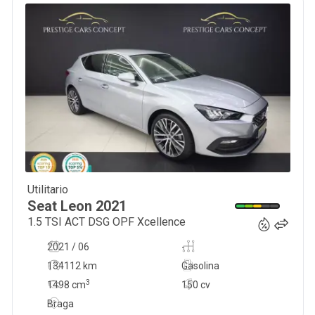
Utilitario
21 950
€
Seat
Leon
2021
1.5 TSI ACT DSG OPF Xcellence
2021 / 06
-
134112 km
Gasolina
3
1498
cm
150 cv
Braga