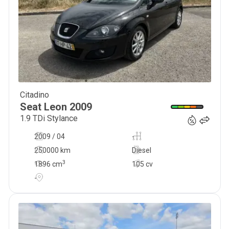
Citadino
6 900
€
Seat
Leon
2009
1.9 TDi Stylance
2009 / 04
-
250000 km
Diesel
3
1896
cm
105 cv
-