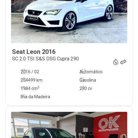
Seat
Leon
2016
17 900
€
SC 2.0 TSI S&S DSG Cupra 290
2016 / 02
Automático
254499 km
Gasolina
3
1984
cm
290 cv
Ilha da Madeira