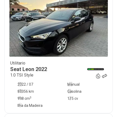
Utilitario
18 900
€
Seat
Leon
2022
1.0 TSI Style
2022 / 07
Manual
83356 km
Gasolina
3
998
cm
115 cv
Ilha da Madeira