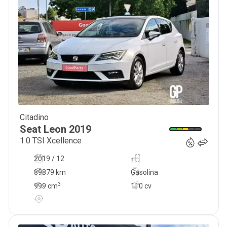
Citadino
15 490
€
Seat
Leon
2019
1.0 TSI Xcellence
2019 / 12
-
89879 km
Gasolina
3
999
cm
110 cv
-