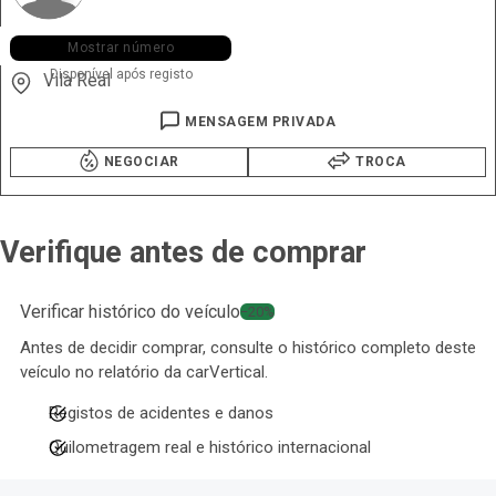
+351 938 ••• •51
Mostrar número
Disponível após registo
Vila Real
MENSAGEM PRIVADA
NEGOCIAR
TROCA
Verifique antes de comprar
Verificar histórico do veículo
−20%
Antes de decidir comprar, consulte o histórico completo deste
veículo no relatório da carVertical.
Registos de acidentes e danos
Quilometragem real e histórico internacional