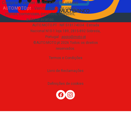
Comprar e vender carros e motas usadas
AUTO.MOTO.pt
-
Venda rápida de carros,
motas, comerciais, pesados, camiões,
autocaravanas
.
AUTO.MOTO.PT ·
NIF 518174034 ·
Estrada
Nacional N10-1 loja 189, 2815-892 Sobreda,
Portugal
·
apoio@moto.pt
©AUTO.MOTO.pt
2026
Todos os direitos
reservados
.
Termos e Condições
Livro de Reclamações
Definições de cookies