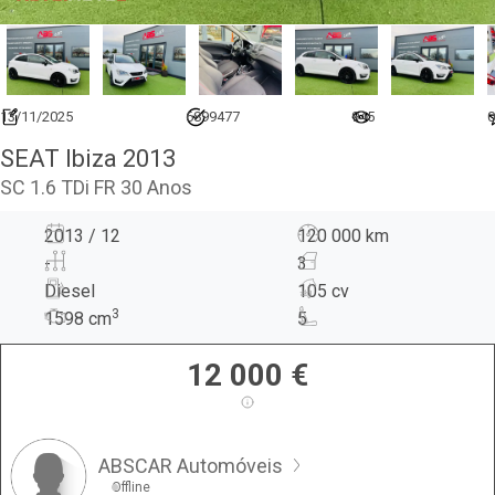
13/11/2025
6899477
945
0
SEAT Ibiza 2013
SC 1.6 TDi FR 30 Anos
2013 / 12
120 000 km
-
3
Diesel
105 cv
3
1598
cm
5
12 000
€
ABSCAR Automóveis
Offline