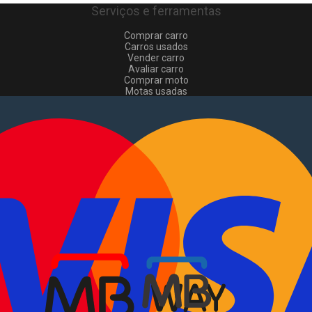
Serviços e ferramentas
Comprar carro
Carros usados
Vender carro
Avaliar carro
Comprar moto
Motas usadas
Vender mota
Comprar comerciais
Comerciais usados
Vender comerciais
Informações
Como comprar e vender
?
Pacotes de anúncios
Verificar VIN e matrícula
Sitemap
Blog
Sobre Nós
EN