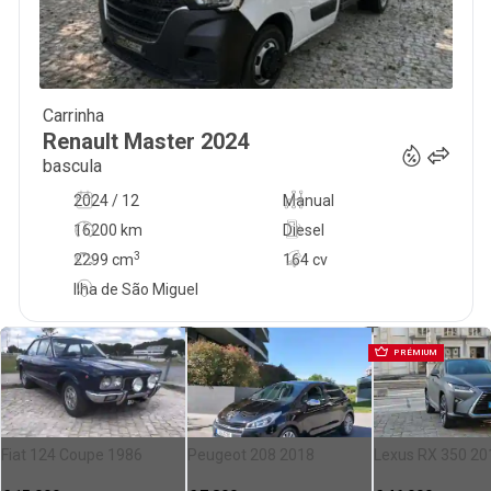
Carrinha
35 250
€
Renault
Master
2024
bascula
2024 / 12
Manual
16200 km
Diesel
3
2299
cm
164 cv
Ilha de São Miguel
PRÉMIUM
Fiat 124 Coupe 1986
Peugeot 208 2018
Lexus RX 350 20