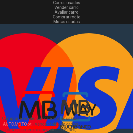
Carros usados
Vender carro
Avaliar carro
Comprar moto
Motas usadas
Vender mota
Comprar comerciais
Comerciais usados
Vender comerciais
Informações
Como comprar e vender
?
Pacotes de anúncios
Verificar VIN e matrícula
Sitemap
Blog
Sobre Nós
EN
Comprar e vender carros e motas usadas
AUTO.MOTO.pt
-
Venda rápida de carros,
motas, comerciais, pesados, camiões,