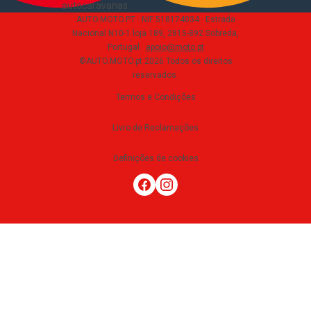
autocaravanas
.
AUTO.MOTO.PT ·
NIF 518174034 ·
Estrada
Nacional N10-1 loja 189, 2815-892 Sobreda,
Portugal
·
apoio@moto.pt
©AUTO.MOTO.pt
2026
Todos os direitos
reservados
.
Termos e Condições
Livro de Reclamações
Definições de cookies