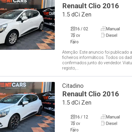
Renault
Clio
2016
1.5 dCi Zen
2016 / 02
Manual
75 cv
Diesel
Faro
Atenção: Este anuncio foi publicado 
ficheiros informáticos. Todos os da
confirmados junto do vendedor. Viatu
registo,...
Citadino
Renault
Clio
2016
1.5 dCi Zen
2016 / 12
Manual
75 cv
Diesel
Faro