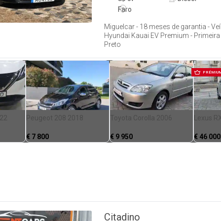
Faro
Miguelcar - 18 meses de garantia - Ve
Hyundai Kauai EV Premium - Primeira 
Preto
PRÉMIU
022
Peugeot 208 2018
Toyota Corolla 2006
Lexus R
€
7 800
€
9 950
€
46 000
Citadino