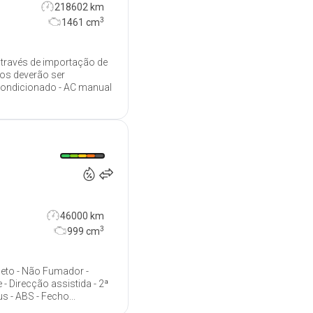
218602 km
3
1461
cm
através de importação de
dos deverão ser
 condicionado - AC manual
16 950
€
46000 km
3
999
cm
leto - Não Fumador -
- Direcção assistida - 2ª
 - ABS - Fecho...