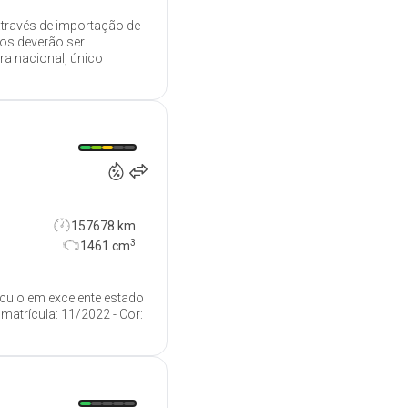
através de importação de
dos deverão ser
ra nacional, único
9 990
€
157678 km
3
1461
cm
ículo em excelente estado
matrícula: 11/2022 - Cor:
13 900
€