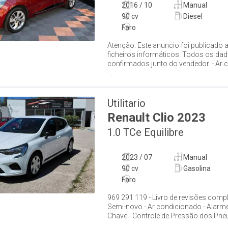
2016 / 10
Manual
90 cv
Diesel
Faro
Atenção: Este anuncio foi publicado 
ficheiros informáticos. Todos os da
confirmados junto do vendedor. - Ar
-...
Utilitario
Renault
Clio
2023
1.0 TCe Equilibre
2023 / 07
Manual
90 cv
Gasolina
Faro
969 291 119 - Livro de revisões comp
Semi-novo - Ar condicionado - Alarme 
Chave - Controle de Pressão dos Pneus