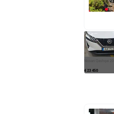
Nissan Qashqai 2
€
23 450