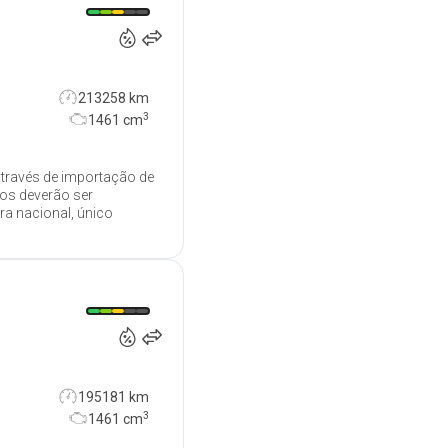
213258 km
3
1461
cm
através de importação de
dos deverão ser
ra nacional, único
10 900
€
195181 km
3
1461
cm