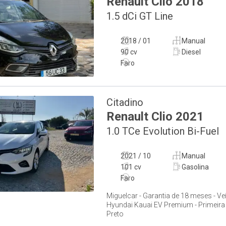
Renault
Clio
2018
1.5 dCi GT Line
2018 / 01
Manual
90 cv
Diesel
Faro
Citadino
Renault
Clio
2021
1.0 TCe Evolution Bi-Fuel
2021 / 10
Manual
101 cv
Gasolina
Faro
Miguelcar - Garantia de 18 meses - Ve
Hyundai Kauai EV Premium - Primeira 
Preto