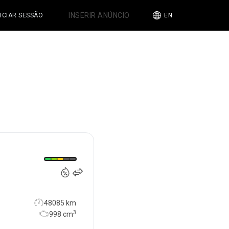
INSERIR ANÚNCIO
NICIAR SESSÃO
EN
17 900
€
48085 km
3
998
cm