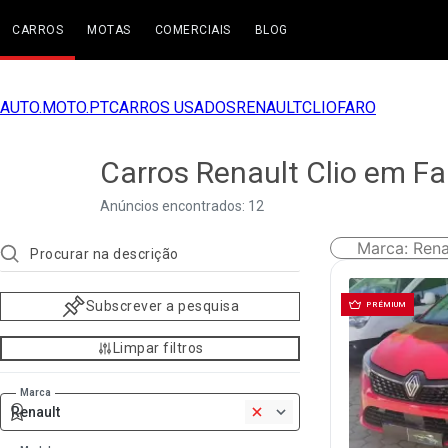
CARROS
MOTAS
COMERCIAIS
BLOG
AUTO.MOTO.PT
CARROS USADOS
RENAULT
CLIO
FARO
Carros Renault Clio em Fa
Anúncios encontrados: 12
Marca
:
Rena
Subscrever a pesquisa
PRÉMIUM
Limpar filtros
Marca
Renault
1