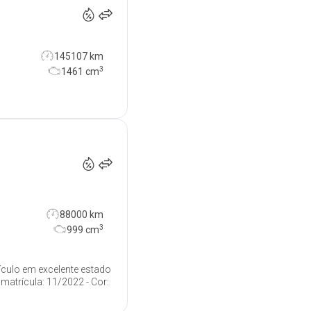
145107 km
3
1461
cm
16 400
€
88000 km
3
999
cm
ículo em excelente estado
matrícula: 11/2022 - Cor: