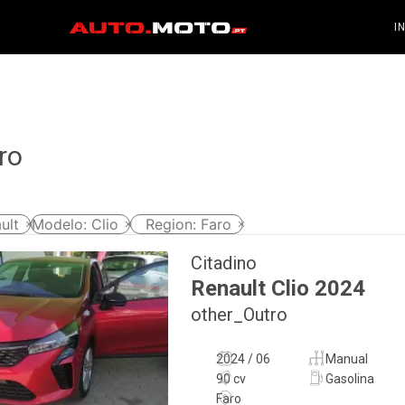
I
ro
ult
Modelo
:
Clio
Region
:
Faro
Citadino
Renault
Clio
2024
other_Outro
2024 / 06
Manual
90 cv
Gasolina
Faro