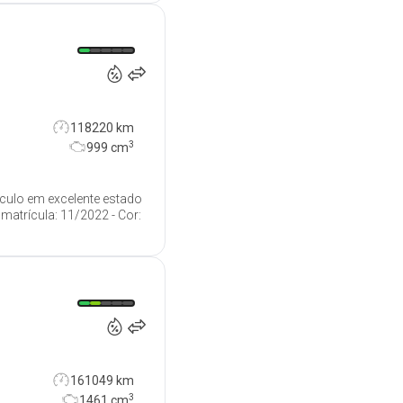
14 990
€
118220 km
3
999
cm
ículo em excelente estado
matrícula: 11/2022 - Cor:
14 990
€
161049 km
3
1461
cm