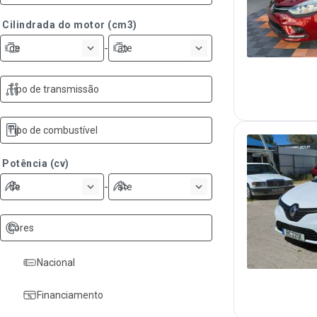
Cilindrada do motor (cm3)
-
de
ate
Tipo de transmissão
Tipo de combustível
Potência (cv)
-
de
ate
Cores
Nacional
Financiamento