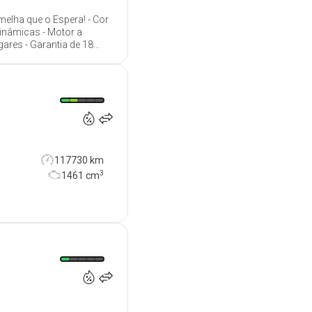
melha que o Espera! - Cor
inâmicas - Motor a
res - Garantia de 18...
13 500
€
117730 km
3
1461
cm
10 900
€