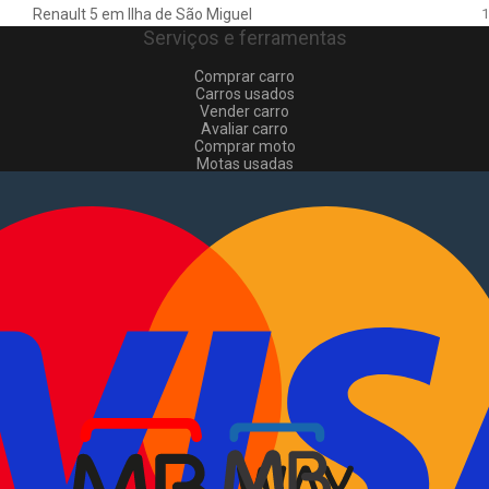
Renault 5 em Ilha de São Miguel
1
Serviços e ferramentas
Comprar carro
Carros usados
Vender carro
Avaliar carro
Comprar moto
Motas usadas
Vender mota
Comprar comerciais
Comerciais usados
Vender comerciais
Informações
Como comprar e vender
?
Pacotes de anúncios
Verificar VIN e matrícula
Sitemap
Blog
Sobre Nós
EN