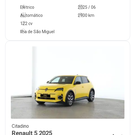
Elétrico
2025 / 06
Automático
2900 km
122 cv
Ilha de São Miguel
Citadino
26 980
€
Renault
5
2025