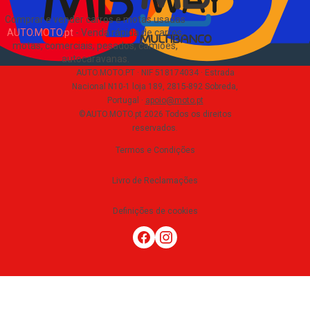
Comprar e vender carros e motas usadas
AUTO.MOTO.pt
-
Venda rápida de carros,
motas, comerciais, pesados, camiões,
autocaravanas
.
AUTO.MOTO.PT ·
NIF 518174034 ·
Estrada
Nacional N10-1 loja 189, 2815-892 Sobreda,
Portugal
·
apoio@moto.pt
©AUTO.MOTO.pt
2026
Todos os direitos
reservados
.
Termos e Condições
Livro de Reclamações
Definições de cookies