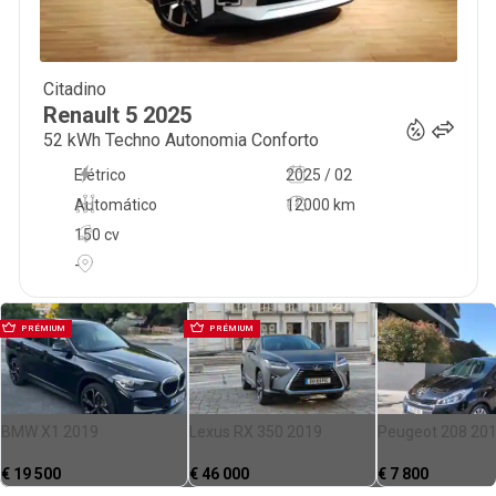
Citadino
28 999
€
Renault
5
2025
52 kWh Techno Autonomia Conforto
Elétrico
2025 / 02
Automático
12000 km
150 cv
-
PRÉMIUM
PRÉMIUM
BMW X1 2019
Lexus RX 350 2019
Peugeot 208 20
€
19 500
€
46 000
€
7 800