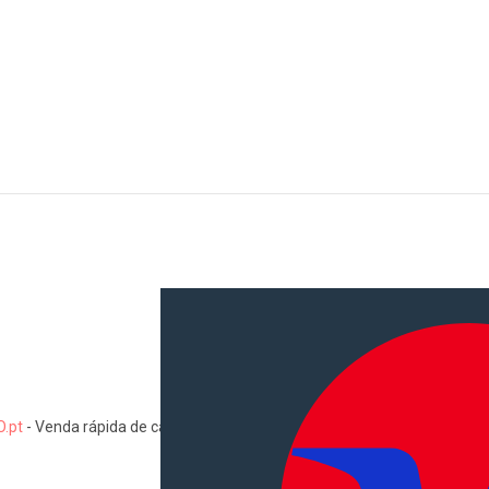
.pt
-
Venda rápida de carros, motas, comerciais, pesados, camiões, au
Informações