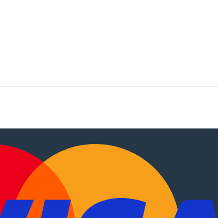
tocaravanas
.
EN