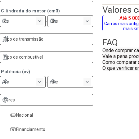
Valores 
Cilindrada do motor (cm3)
Até 5 00
-
de
ate
Carros mais anti
mais k
Tipo de transmissão
FAQ
Onde comprar ca
Vale a pena proc
Tipo de combustível
Como comparar c
O que verificar 
Potência (cv)
-
de
ate
Cores
Nacional
Financiamento