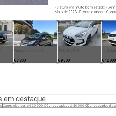
- Viatura em muito bom estado - Sem a
Maio de 2028 - Pronta a andar - Cons
9
Peugeot 208 2018
DS DS5 2012
Ford Gal
€
7 800
€
9 500
€
12 000
s em destaque
os
Carros elétricos até 30 000 €
Carros usados até 20 000 €
Carros usados dies