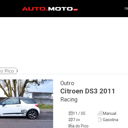
I
do Pico
Outro
Citroen
DS3
2011
Racing
2011 / 05
Manual
207 cv
Gasolina
Ilha do Pico