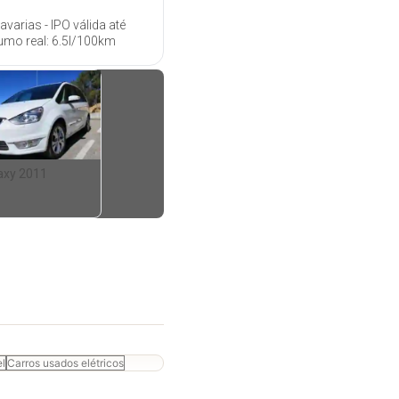
varias - IPO válida até
umo real: 6.5l/100km
axy 2011
el
Carros usados elétricos