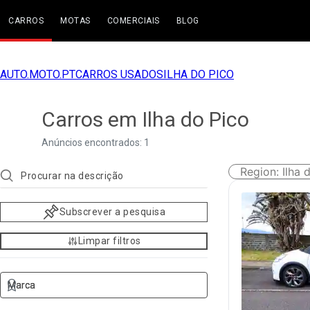
CARROS
MOTAS
COMERCIAIS
BLOG
AUTO.MOTO.PT
CARROS USADOS
ILHA DO PICO
Carros em Ilha do Pico
Anúncios encontrados: 1
Region
:
Ilha 
Subscrever a pesquisa
Limpar filtros
Marca
Marca