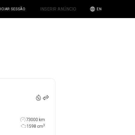
INSERIR ANÚNCIO
NICIAR SESSÃO
EN
12 000
€
73000 km
3
1598
cm