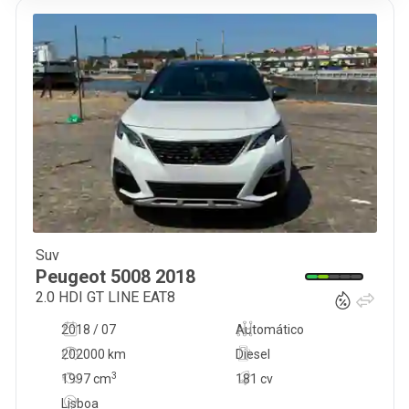
Suv
19 900
€
Peugeot
5008
2018
2.0 HDI GT LINE EAT8
2018 / 07
Automático
202000 km
Diesel
3
1997
cm
181 cv
Lisboa