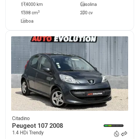
114000 km
Gasolina
3
1598
cm
200 cv
Lisboa
Citadino
5 950
€
Peugeot
107
2008
1.4 HDi Trendy