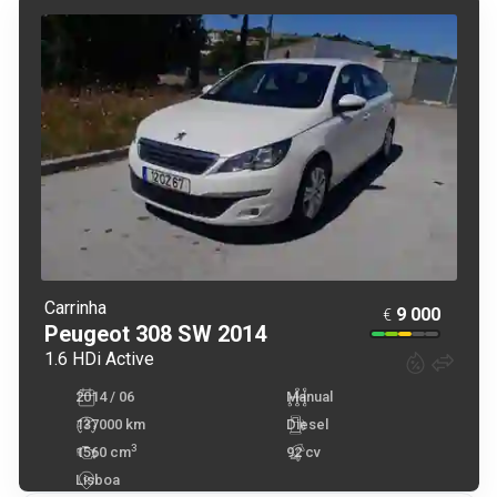
Carrinha
9 000
€
Peugeot
308 SW
2014
1.6 HDi Active
2014 / 06
Manual
137000 km
Diesel
3
1560
cm
92 cv
Lisboa