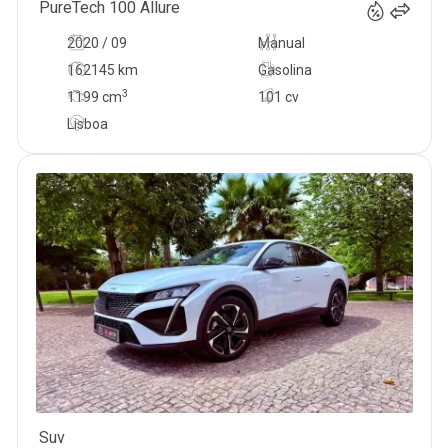
PureTech 100 Allure
2020 / 09
Manual
162145 km
Gasolina
3
1199
cm
101 cv
Lisboa
Suv
25 990
€