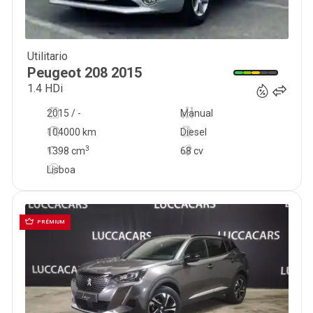
Utilitario
847 593
€
Peugeot
208
2015
1.4 HDi
2015 / -
Manual
104000 km
Diesel
3
1398
cm
68 cv
Lisboa
PRÉMIUM