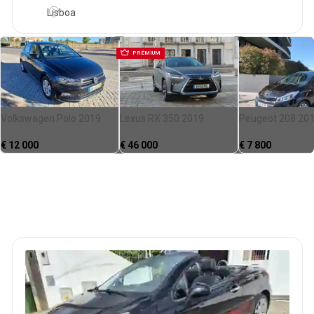
Lisboa
PRÉMIUM
Volkswagen Polo 2019
Lexus RX 350 2019
Peugeot 208 20
€
12 000
€
46 000
€
7 800