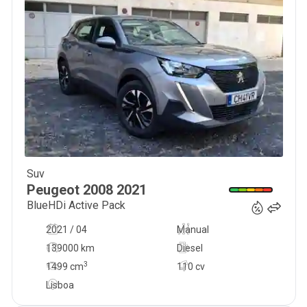
Suv
14 500
€
Peugeot
2008
2021
BlueHDi Active Pack
2021 / 04
Manual
139000 km
Diesel
3
1499
cm
110 cv
Lisboa