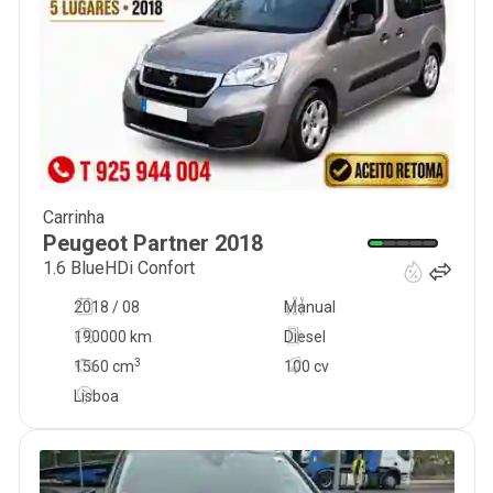
Carrinha
14 990
€
Peugeot
Partner
2018
1.6 BlueHDi Confort
2018 / 08
Manual
190000 km
Diesel
3
1560
cm
100 cv
Lisboa