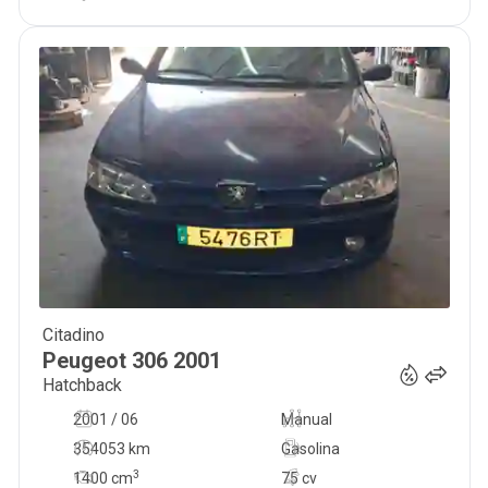
Citadino
1 000
€
Peugeot
306
2001
Hatchback
2001 / 06
Manual
354053 km
Gasolina
3
1400
cm
75 cv