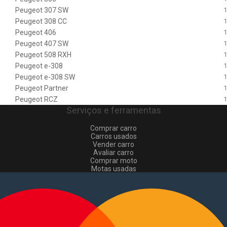
Peugeot 307 SW
1
Peugeot 308 CC
1
Peugeot 406
1
Peugeot 407 SW
1
Peugeot 508 RXH
1
Peugeot e-308
1
Peugeot e-308 SW
1
Peugeot Partner
1
Peugeot RCZ
1
Serviços e ferramentas
Comprar carro
Carros usados
Vender carro
Avaliar carro
Comprar moto
Motas usadas
Vender mota
Comprar comerciais
Comerciais usados
Vender comerciais
Informações