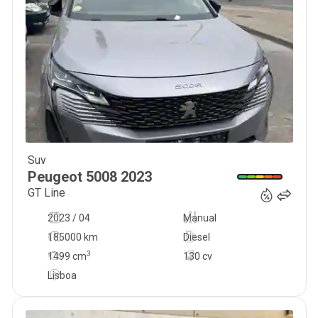
Suv
19 500
€
Peugeot
5008
2023
GT Line
2023 / 04
Manual
185000 km
Diesel
3
1499
cm
130 cv
Lisboa