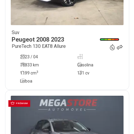
Suv
18 450
€
Peugeot
2008
2023
PureTech 130 EAT8 Allure
2023 / 04
-
78833 km
Gasolina
3
1199
cm
131 cv
Lisboa
PRÉMIUM