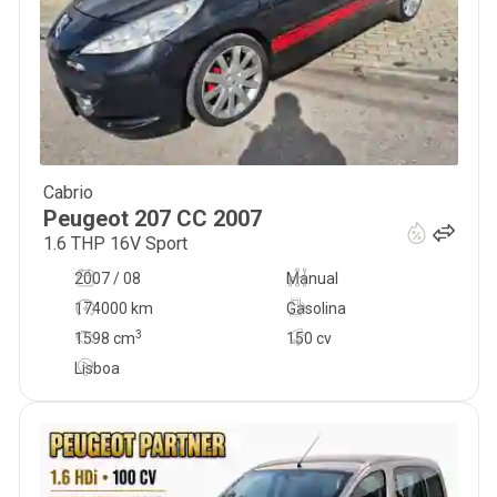
Cabrio
5 990
€
Peugeot
207 CC
2007
1.6 THP 16V Sport
2007 / 08
Manual
174000 km
Gasolina
3
1598
cm
150 cv
Lisboa