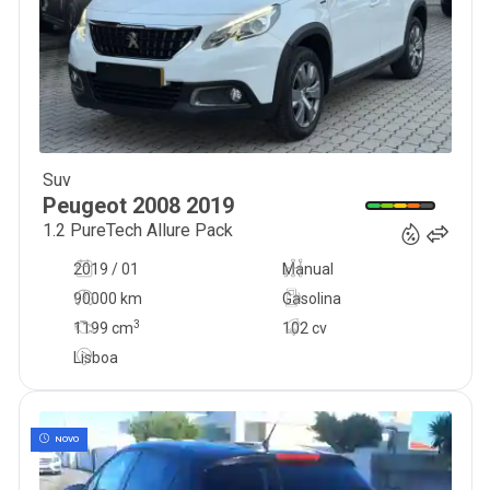
Suv
13 250
€
Peugeot
2008
2019
1.2 PureTech Allure Pack
2019 / 01
Manual
90000 km
Gasolina
3
1199
cm
102 cv
Lisboa
NOVO