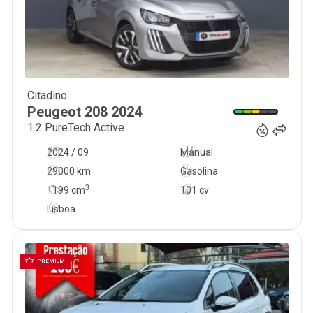
Citadino
16 450
€
Peugeot
208
2024
1.2 PureTech Active
2024 / 09
Manual
29000 km
Gasolina
3
1199
cm
101 cv
Lisboa
PRÉMIUM