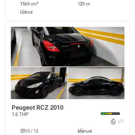
3
1560
cm
120 cv
Lisboa
Peugeot
RCZ
2010
11 000
€
1.6 THP
2010 / 12
Manual