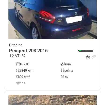
Citadino
10 000
€
Peugeot
208
2016
1.2 VTI 82
2016 / 01
Manual
122349 km
Gasolina
3
1199
cm
82 cv
Lisboa