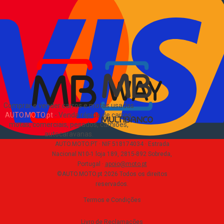
Como comprar e vender
?
Pacotes de anúncios
Verificar VIN e matrícula
Sitemap
Blog
Sobre Nós
EN
Comprar e vender carros e motas usadas
AUTO.MOTO.pt
-
Venda rápida de carros,
motas, comerciais, pesados, camiões,
autocaravanas
.
AUTO.MOTO.PT ·
NIF 518174034 ·
Estrada
Nacional N10-1 loja 189, 2815-892 Sobreda,
Portugal
·
apoio@moto.pt
©AUTO.MOTO.pt
2026
Todos os direitos
reservados
.
Termos e Condições
Livro de Reclamações