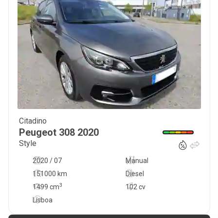
Citadino
10 250
€
Peugeot
308
2020
Style
2020 / 07
Manual
151000 km
Diesel
3
1499
cm
102 cv
Lisboa