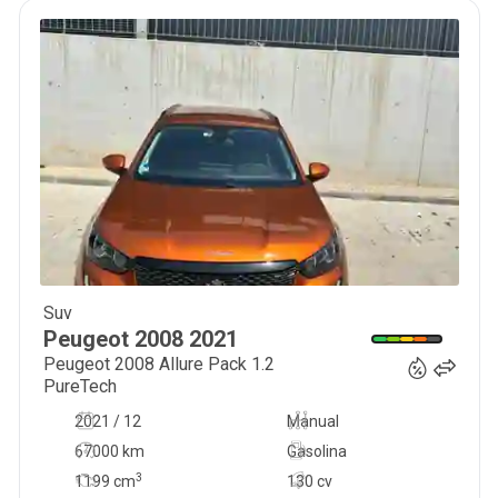
Suv
14 200
€
Peugeot
2008
2021
Peugeot 2008 Allure Pack 1.2
PureTech
2021 / 12
Manual
67000 km
Gasolina
3
1199
cm
130 cv