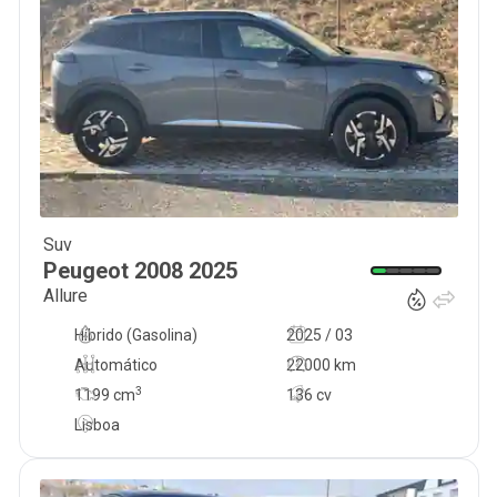
Suv
24 900
€
Peugeot
2008
2025
Allure
Híbrido (Gasolina)
2025 / 03
Automático
22000 km
3
1199
cm
136 cv
Lisboa