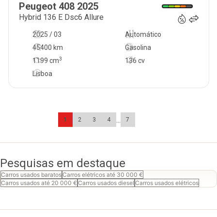
Peugeot
408
2025
Hybrid 136 E Dsc6 Allure
2025 / 03
Automático
45400 km
Gasolina
3
1199
cm
136 cv
Lisboa
...
1
2
3
4
7
Pesquisas em destaque
Carros usados baratos
Carros elétricos até 30 000 €
Carros usados até 20 000 €
Carros usados diesel
Carros usados elétricos