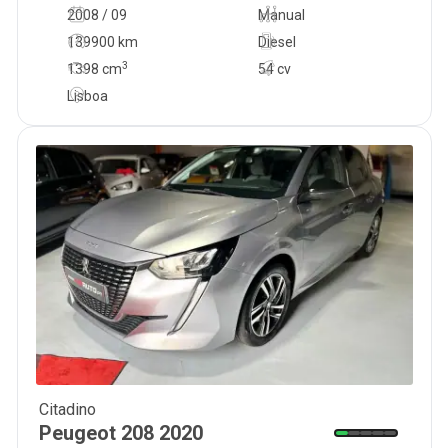
2008 / 09
Manual
139900 km
Diesel
3
1398
cm
54 cv
Lisboa
Citadino
11 500
€
Peugeot
208
2020