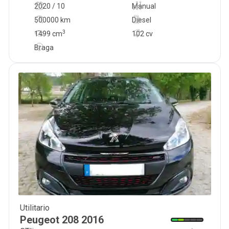
2020 / 10
Manual
500000 km
Diesel
3
1499
cm
102 cv
Braga
Utilitario
10 999
€
Peugeot
208
2016