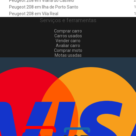
Peugeot 208 em Viana do Castelo
2
Peugeot 208 em Ilha de Porto Santo
1
Peugeot 208 em Vila Real
1
Serviços e ferramentas
Comprar carro
Carros usados
Vender carro
Avaliar carro
Comprar moto
Motas usadas
Vender mota
Comprar comerciais
Comerciais usados
Vender comerciais
Informações
Como comprar e vender
?
Pacotes de anúncios
Verificar VIN e matrícula
Sitemap
Blog
Sobre Nós
EN