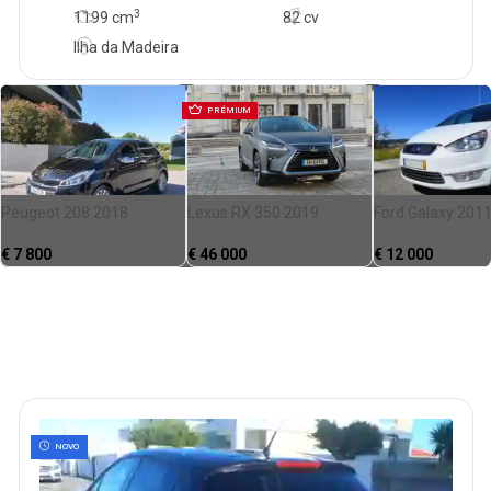
3
1199
cm
82 cv
Ilha da Madeira
PRÉMIUM
Peugeot 208 2018
Lexus RX 350 2019
Ford Galaxy 201
€
7 800
€
46 000
€
12 000
NOVO