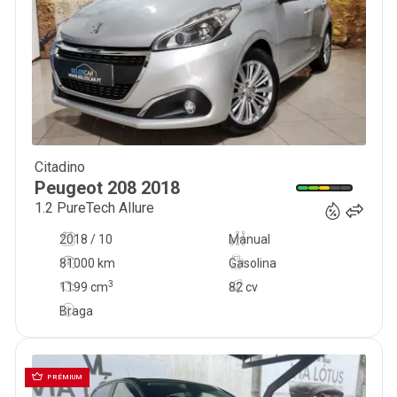
Citadino
9 750
€
Peugeot
208
2018
1.2 PureTech Allure
2018 / 10
Manual
81000 km
Gasolina
3
1199
cm
82 cv
Braga
PRÉMIUM