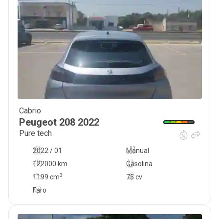
Cabrio
11 000
€
Peugeot
208
2022
Pure tech
2022 / 01
Manual
122000 km
Gasolina
3
1199
cm
75 cv
Faro