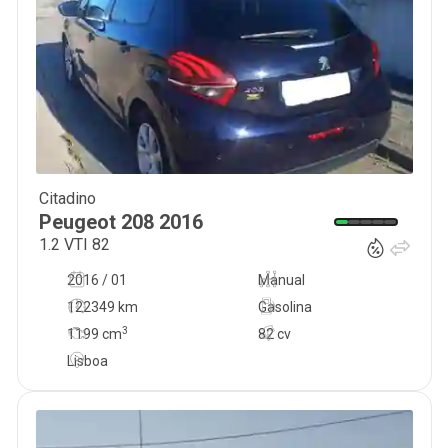
Citadino
10 000
€
Peugeot
208
2016
1.2 VTI 82
2016 / 01
Manual
122349 km
Gasolina
3
1199
cm
82 cv
Lisboa