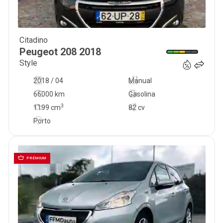
Citadino
9 490
€
Peugeot
208
2018
Style
2018 / 04
Manual
66000 km
Gasolina
3
1199
cm
82 cv
Porto
PRÉMIUM