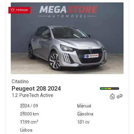
PRÉMIUM
Citadino
16 450
€
Peugeot
208
2024
1.2 PureTech Active
2024 / 09
Manual
29000 km
Gasolina
3
1199
cm
101 cv
Lisboa