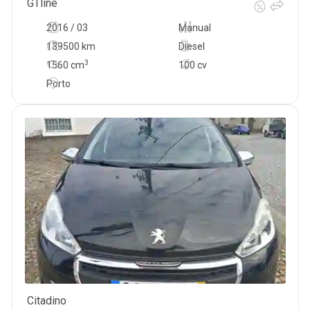
GTline
2016 / 03
Manual
139500 km
Diesel
3
1560
cm
100 cv
Porto
Citadino
7 700
€