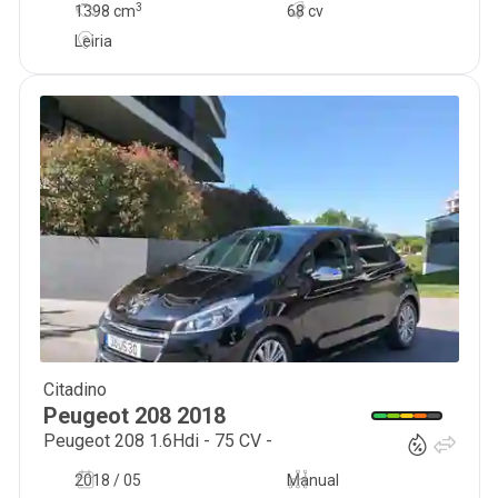
3
1398
cm
68 cv
Leiria
Citadino
7 800
€
Peugeot
208
2018
Peugeot 208 1.6Hdi - 75 CV -
2018 / 05
Manual