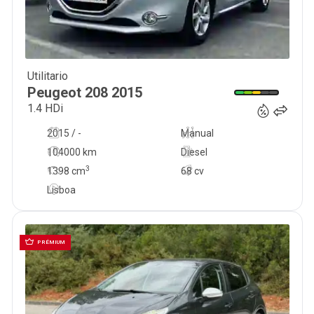
Utilitario
847 593
€
Peugeot
208
2015
1.4 HDi
2015 / -
Manual
104000 km
Diesel
3
1398
cm
68 cv
Lisboa
PRÉMIUM