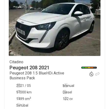
Citadino
12 500
€
Peugeot
208
2021
Peugeot 208 1.5 BlueHDi Active
Business Pack
2021 / 05
Manual
97000 km
Diesel
3
1499
cm
102 cv
Setúbal