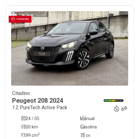
PRÉMIUM
Citadino
17 990
€
Peugeot
208
2024
1.2 PureTech Active Pack
2024 / 05
Manual
1500 km
Gasolina
3
1199
cm
75 cv