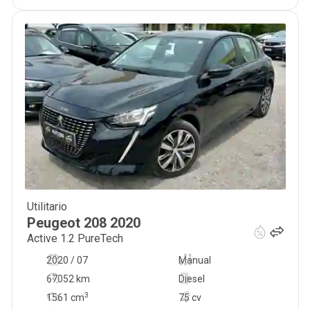
Utilitario
12 500
€
Peugeot
208
2020
Active 1.2 PureTech
2020 / 07
Manual
67052 km
Diesel
3
1561
cm
75 cv