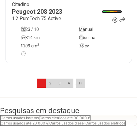
Citadino
14 500
€
Peugeot
208
2023
1.2 PureTech 75 Active
2023 / 10
Manual
57314 km
Gasolina
3
1199
cm
75 cv
-
...
1
2
3
4
11
Pesquisas em destaque
Carros usados baratos
Carros elétricos até 30 000 €
Carros usados até 20 000 €
Carros usados diesel
Carros usados elétricos