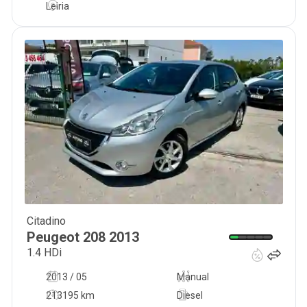
Leiria
Citadino
8 250
€
Peugeot
208
2013
1.4 HDi
2013 / 05
Manual
213195 km
Diesel