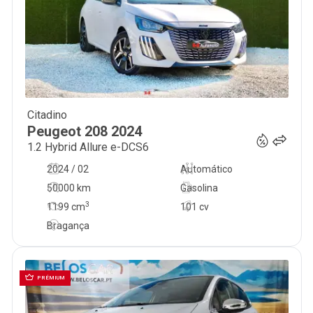
Citadino
19 500
€
Peugeot
208
2024
1.2 Hybrid Allure e-DCS6
2024 / 02
Automático
50000 km
Gasolina
3
1199
cm
101 cv
Bragança
PRÉMIUM