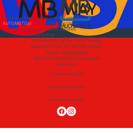
Comprar e vender carros e motas usadas
AUTO.MOTO.pt
-
Venda rápida de carros,
motas, comerciais, pesados, camiões,
autocaravanas
.
AUTO.MOTO.PT ·
NIF 518174034 ·
Estrada
Nacional N10-1 loja 189, 2815-892 Sobreda,
Portugal
·
apoio@moto.pt
©AUTO.MOTO.pt
2026
Todos os direitos
reservados
.
Termos e Condições
Livro de Reclamações
Definições de cookies