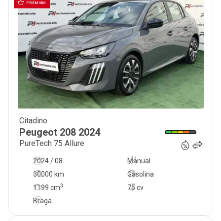
PRÉMIUM
Citadino
15 400
€
Peugeot
208
2024
PureTech 75 Allure
2024 / 08
Manual
30000 km
Gasolina
3
1199
cm
75 cv
Braga