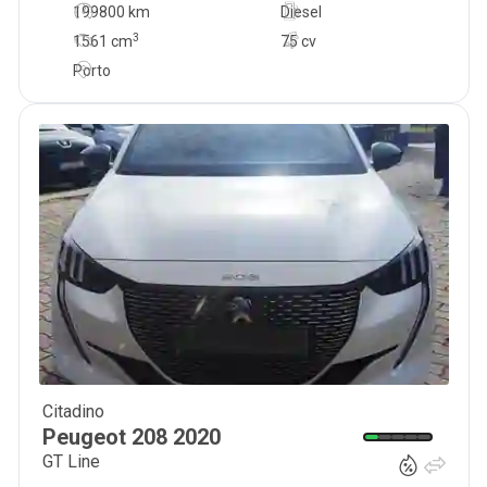
199800 km
Diesel
3
1561
cm
75 cv
Porto
Citadino
17 500
€
Peugeot
208
2020
GT Line