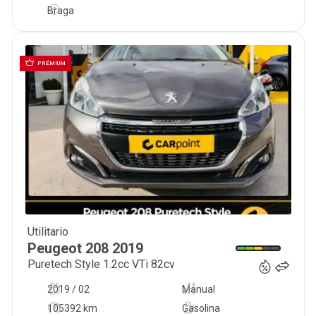
Braga
PRÉMIUM
Utilitario
12 900
€
Peugeot
208
2019
Puretech Style 1.2cc VTi 82cv
2019 / 02
Manual
105392 km
Gasolina