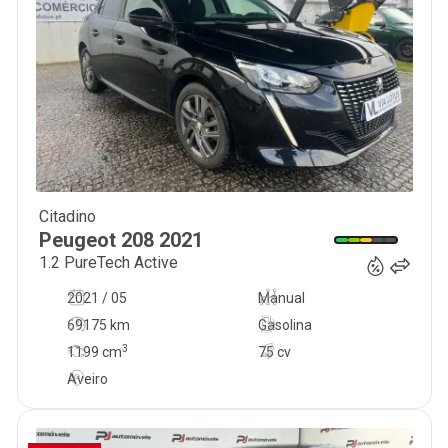
Citadino
12 250
€
Peugeot
208
2021
1.2 PureTech Active
2021 / 05
Manual
69175 km
Gasolina
3
1199
cm
75 cv
Aveiro