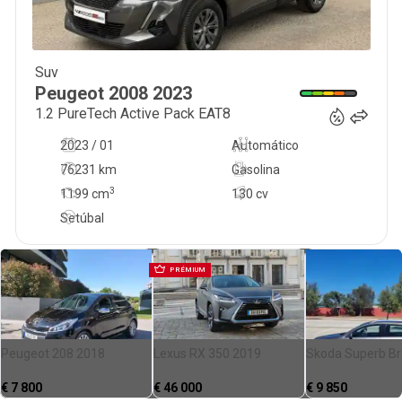
Suv
16 900
€
Peugeot
2008
2023
1.2 PureTech Active Pack EAT8
2023 / 01
Automático
76231 km
Gasolina
3
1199
cm
130 cv
Setúbal
PRÉMIUM
Peugeot 208 2018
Lexus RX 350 2019
Skoda Superb Br
€
7 800
€
46 000
€
9 850