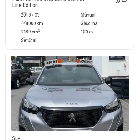
Line Edition
2018 / 03
Manual
144000 km
Gasolina
3
1199
cm
130 cv
Setúbal
Suv