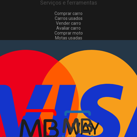
Serviços e ferramentas
Comprar carro
Carros usados
Vender carro
Avaliar carro
Comprar moto
Motas usadas
Vender mota
Comprar comerciais
Comerciais usados
Vender comerciais
Informações
Como comprar e vender
?
Pacotes de anúncios
Verificar VIN e matrícula
Sitemap
Blog
Sobre Nós
EN