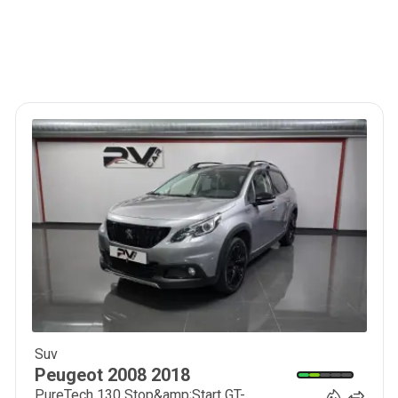
Suv
12 990
€
Peugeot
2008
2018
PureTech 130 Stop&amp;Start GT-