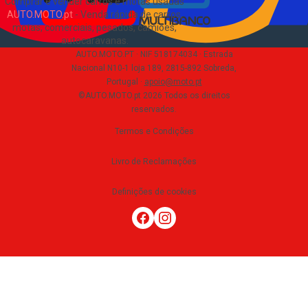
Comprar e vender carros e motas usadas
AUTO.MOTO.pt
-
Venda rápida de carros,
motas, comerciais, pesados, camiões,
autocaravanas
.
AUTO.MOTO.PT ·
NIF 518174034 ·
Estrada
Nacional N10-1 loja 189, 2815-892 Sobreda,
Portugal
·
apoio@moto.pt
©AUTO.MOTO.pt
2026
Todos os direitos
reservados
.
Termos e Condições
Livro de Reclamações
Definições de cookies