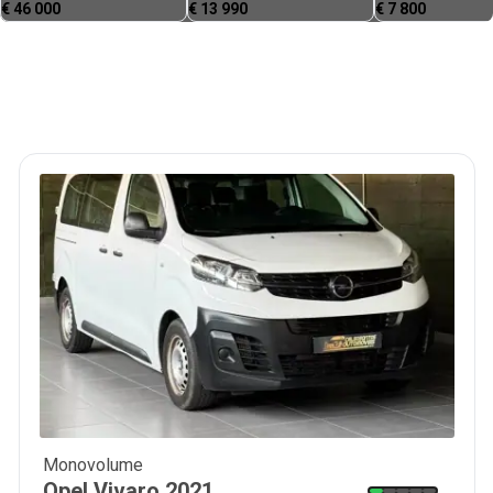
€
46 000
€
13 990
€
7 800
Monovolume
26 500
€
Opel
Vivaro
2021