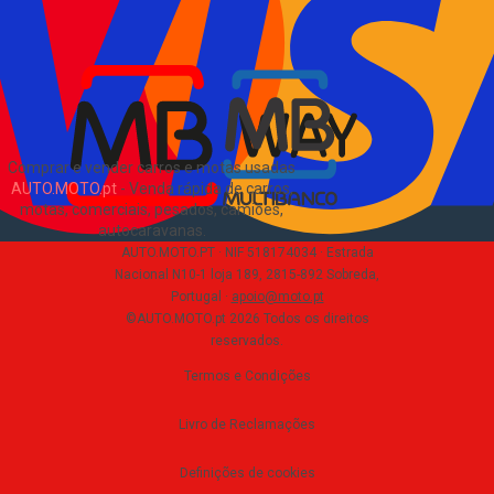
Blog
Sobre Nós
EN
Comprar e vender carros e motas usadas
AUTO.MOTO.pt
-
Venda rápida de carros,
motas, comerciais, pesados, camiões,
autocaravanas
.
AUTO.MOTO.PT ·
NIF 518174034 ·
Estrada
Nacional N10-1 loja 189, 2815-892 Sobreda,
Portugal
·
apoio@moto.pt
©AUTO.MOTO.pt
2026
Todos os direitos
reservados
.
Termos e Condições
Livro de Reclamações
Definições de cookies