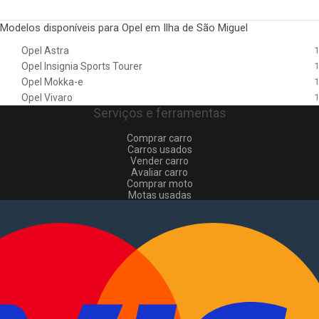
Modelos disponíveis para Opel em Ilha de São Miguel
Opel Astra
1
Opel Insignia Sports Tourer
1
Opel Mokka-e
1
Opel Vivaro
1
Serviços e ferramentas
Comprar carro
Carros usados
Vender carro
Avaliar carro
Comprar moto
Motas usadas
Vender mota
Comprar comerciais
Comerciais usados
Vender comerciais
Informações
Como comprar e vender
?
Pacotes de anúncios
Verificar VIN e matrícula
Sitemap