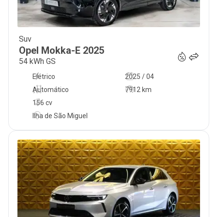
Suv
23 450
€
Opel
Mokka-E
2025
54 kWh GS
Elétrico
2025 / 04
Automático
7912 km
156 cv
Ilha de São Miguel