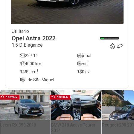
Utilitario
17 900
€
Opel
Astra
2022
1.5 D Elegance
2022 / 11
Manual
114000 km
Diesel
3
1499
cm
130 cv
Ilha de São Miguel
PRÉMIUM
PRÉMIUM
Lexus RX 350 2019
BMW 218 Active Tourer
Peugeot 208 20
2014