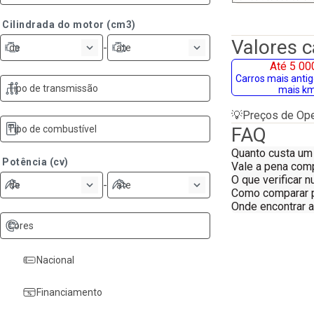
Cilindrada do motor (cm3)
Valores 
-
de
ate
Até 5 00
Carros mais anti
Tipo de transmissão
mais k
💡
Preços de Ope
Tipo de combustível
FAQ
Quanto custa um
Potência (cv)
Vale a pena com
O que verificar 
-
de
ate
Como comparar p
Onde encontrar 
Cores
Nacional
Financiamento