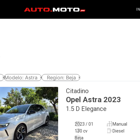
I
a
Modelo
:
Astra
Region
:
Beja
Citadino
Opel
Astra
2023
1.5 D Elegance
2023 / 01
Manual
130 cv
Diesel
Beja