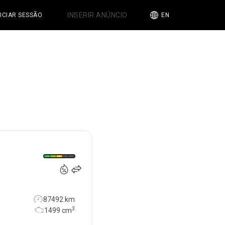
INSERIR ANÚNCIO
NICIAR SESSÃO
EN
21 900
€
87492 km
3
1499
cm