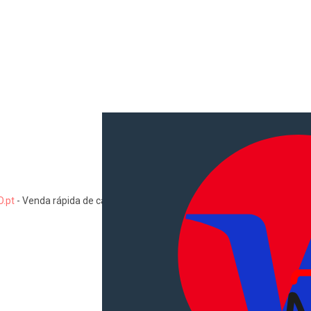
.pt
-
Venda rápida de carros, motas, comerciais, pesados, camiões, au
Informações
Como comprar e vender
Pacotes de anúncios
Verificar VIN e matrícula
Sitemap
Blog