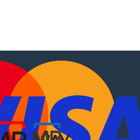
tocaravanas
.
EN
?
Sobre Nós