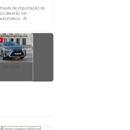
através de importação de
dos deverão ser
automático - Ar
M
X 350 2019
el
Carros usados elétricos