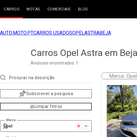
CARROS
MOTAS
COMERCIAIS
BLOG
AUTO.MOTO.PT
CARROS USADOS
OPEL
ASTRA
BEJA
Carros Opel Astra em Bej
Anúncios encontrados: 1
Marca
:
Opel
Subscrever a pesquisa
Limpar filtros
Marca
Opel
1