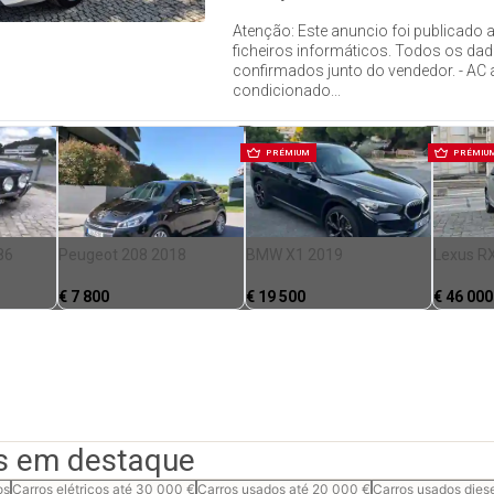
Atenção: Este anuncio foi publicado 
ficheiros informáticos. Todos os da
confirmados junto do vendedor. - AC 
condicionado...
PRÉMIUM
PRÉMIU
86
Peugeot 208 2018
BMW X1 2019
Lexus R
€
7 800
€
19 500
€
46 000
s em destaque
os
Carros elétricos até 30 000 €
Carros usados até 20 000 €
Carros usados dies