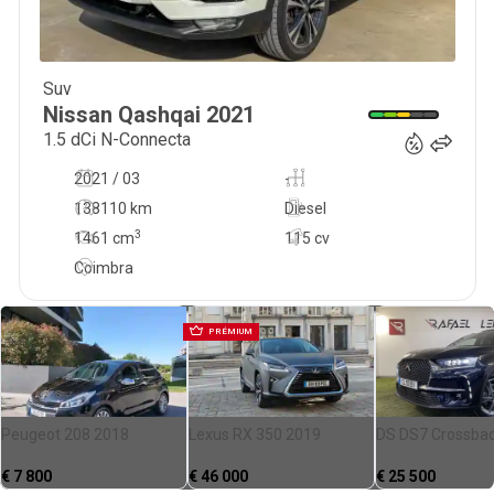
Suv
19 800
€
Nissan
Qashqai
2021
1.5 dCi N-Connecta
2021 / 03
-
138110 km
Diesel
3
1461
cm
115 cv
Coimbra
PRÉMIUM
Peugeot 208 2018
Lexus RX 350 2019
DS DS7 Crossba
€
7 800
€
46 000
€
25 500