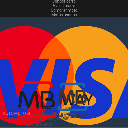
Vender carro
Avaliar carro
Comprar moto
Motas usadas
Vender mota
Comprar comerciais
Comerciais usados
Vender comerciais
Informações
Como comprar e vender
?
Pacotes de anúncios
Verificar VIN e matrícula
Sitemap
Blog
Sobre Nós
EN
Comprar e vender carros e motas usadas
AUTO.MOTO.pt
-
Venda rápida de carros,
motas, comerciais, pesados, camiões,
autocaravanas
.