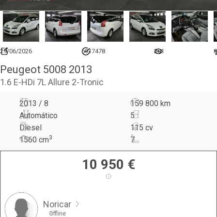
29/06/2026
6917478
291
0
Peugeot 5008 2013
1.6 E-HDi 7L Allure 2-Tronic
2013 / 8
159 800 km
Automático
5
Diesel
115 cv
3
1560
cm
7
10 950
€
Noricar
Offline