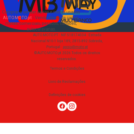
Comprar e vender carros e motas usadas
AUTO.MOTO.pt
-
Venda rápida de carros,
motas, comerciais, pesados, camiões,
autocaravanas
.
AUTO.MOTO.PT ·
NIF 518174034 ·
Estrada
Nacional N10-1 loja 189, 2815-892 Sobreda,
Portugal
·
apoio@moto.pt
©AUTO.MOTO.pt
2026
Todos os direitos
reservados
.
Termos e Condições
Livro de Reclamações
Definições de cookies