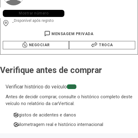
+351 918 ••• •67
Mostrar número
Disponível após registo
-
MENSAGEM PRIVADA
NEGOCIAR
TROCA
Verifique antes de comprar
Verificar histórico do veículo
−20%
Antes de decidir comprar, consulte o histórico completo deste
veículo no relatório da carVertical.
Registos de acidentes e danos
Quilometragem real e histórico internacional