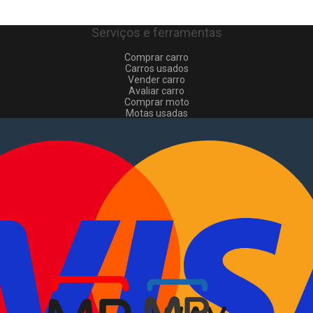
Serviços e ferramentas
Comprar carro
Carros usados
Vender carro
Avaliar carro
Comprar moto
Motas usadas
Vender mota
Comprar comerciais
Comerciais usados
Vender comerciais
Informações
Como comprar e vender
?
Pacotes de anúncios
Verificar VIN e matrícula
Sitemap
Blog
Sobre Nós
EN