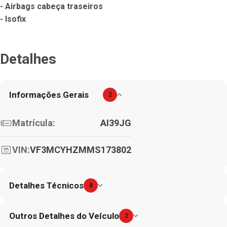
- Airbags cabeça traseiros

- Isofix
Detalhes
Informações Gerais
2
Matrícula:
AI39JG
VIN:
VF3MCYHZMMS173802
Detalhes Técnicos
8
Outros Detalhes do Veículo
2