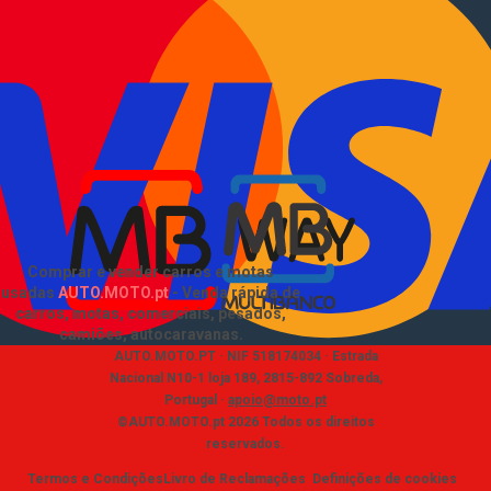
Informações
Como comprar e vender
?
Pacotes de anúncios
Verificar VIN e matrícula
Sitemap
Blog
EN
Sobre Nós
Comprar e vender carros e motas
usadas
AUTO.MOTO.pt
-
Venda rápida de
carros, motas, comerciais, pesados,
camiões, autocaravanas
.
AUTO.MOTO.PT ·
NIF 518174034 ·
Estrada
Nacional N10-1 loja 189, 2815-892 Sobreda,
Portugal
·
apoio@moto.pt
©AUTO.MOTO.pt
2026
Todos os direitos
reservados
.
Termos e Condições
Livro de Reclamações
Definições de cookies