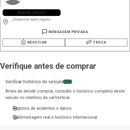
+351 966 ••• •51
Mostrar número
Disponível após registo
-
MENSAGEM PRIVADA
NEGOCIAR
TROCA
Verifique antes de comprar
Verificar histórico do veículo
−20%
Antes de decidir comprar, consulte o histórico completo deste
veículo no relatório da carVertical.
Registos de acidentes e danos
Quilometragem real e histórico internacional