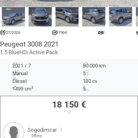
03/07/2026
6917966
243
0
Peugeot 3008 2021
1.5 BlueHDi Active Pack
2021 / 7
80 000 km
Manual
5
Diesel
130 cv
3
1499
cm
5
18 150
€
Segodimcar
Offline