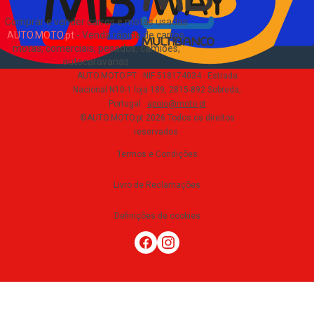
Comprar e vender carros e motas usadas
AUTO.MOTO.pt
-
Venda rápida de carros,
motas, comerciais, pesados, camiões,
autocaravanas
.
AUTO.MOTO.PT ·
NIF 518174034 ·
Estrada
Nacional N10-1 loja 189, 2815-892 Sobreda,
Portugal
·
apoio@moto.pt
©AUTO.MOTO.pt
2026
Todos os direitos
reservados
.
Termos e Condições
Livro de Reclamações
Definições de cookies