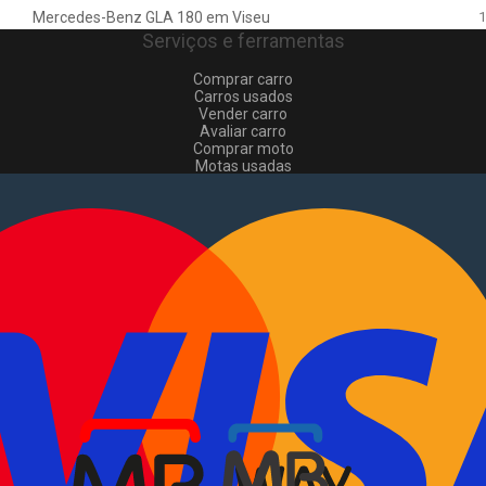
Mercedes-Benz GLA 180 em Viseu
1
Serviços e ferramentas
Comprar carro
Carros usados
Vender carro
Avaliar carro
Comprar moto
Motas usadas
Vender mota
Comprar comerciais
Comerciais usados
Vender comerciais
Informações
Como comprar e vender
?
Pacotes de anúncios
Verificar VIN e matrícula
Sitemap
Blog
Sobre Nós
EN