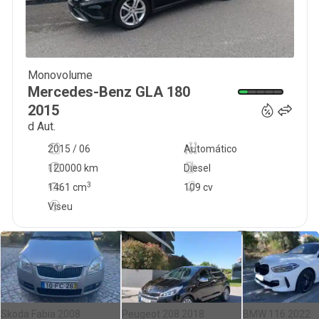
Monovolume
22 500
€
Mercedes-Benz
GLA 180
2015
d Aut.
2015 / 06
Automático
120000 km
Diesel
3
1461
cm
109 cv
Viseu
Skoda Fabia 2008
Peugeot 208 2018
BMW 116 2022