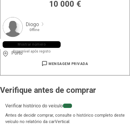
10 000
€
Diogo
Offline
+351 912 ••• •75
Mostrar número
Disponível após registo
Porto
MENSAGEM PRIVADA
Verifique antes de comprar
Verificar histórico do veículo
−20%
Antes de decidir comprar, consulte o histórico completo deste
veículo no relatório da carVertical.