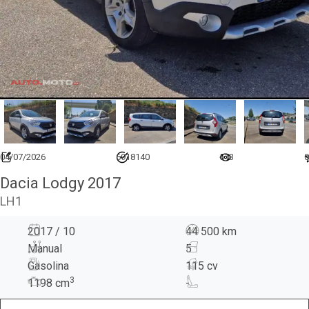
04/07/2026
6918140
513
0
Dacia Lodgy 2017
LH1
2017 / 10
44 500 km
Manual
5
Gasolina
115 cv
3
1198
cm
-