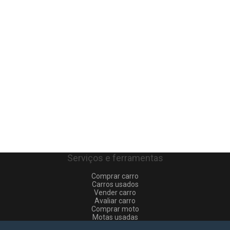
Serviços e ferramentas
Comprar carro
Carros usados
Vender carro
Avaliar carro
Comprar moto
Motas usadas
Vender mota