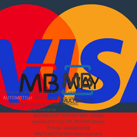
Comprar comerciais
Comerciais usados
Vender comerciais
Informações
Como comprar e vender
?
Pacotes de anúncios
Verificar VIN e matrícula
Sitemap
Blog
Sobre Nós
EN
Comprar e vender carros e motas usadas
AUTO.MOTO.pt
-
Venda rápida de carros,
motas, comerciais, pesados, camiões,
autocaravanas
.
AUTO.MOTO.PT ·
NIF 518174034 ·
Estrada
Nacional N10-1 loja 189, 2815-892 Sobreda,
Portugal
·
apoio@moto.pt
©AUTO.MOTO.pt
2026
Todos os direitos